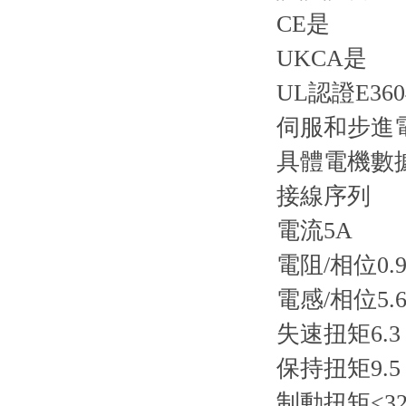
CE是
UKCA是
UL認證E360
伺服和步進
具體電機數
接線序列
電流5A
電阻/相位0.
電感/相位5.6
失速扭矩6.3
保持扭矩9.5
制動扭矩<32