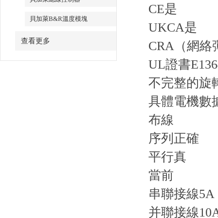
CE是
貝加萊B&R溫度模塊
UKCA是
查看更多
CRA（網
UL證書E136
不完整的旋
具體電機數
布線
序列正確
平行真
當前
串聯接線5A
并聯接線10