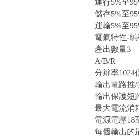
運行5%至9
儲存5%至9
運輸5%至9
電氣特性-
產出數量3
A/B/R
分辨率1024
輸出電路推
輸出保護短
最大電流消耗
電源電壓18至
每個輸出的最