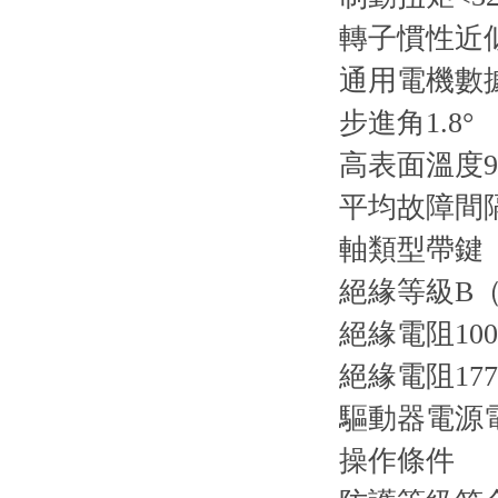
轉子慣性近似
通用電機數
步進角1.8°
高表面溫度95
平均故障間隔
軸類型帶鍵
絕緣等級B（1
絕緣電阻100
絕緣電阻177
驅動器電源
操作條件