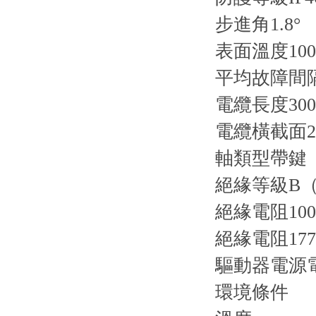
步進角1.8°
表面溫度100
平均故障間隔
電纜長度300
電纜橫截面22
軸類型帶鍵
絕緣等級B（1
絕緣電阻100 
絕緣電阻177
驅動器電源
環境條件