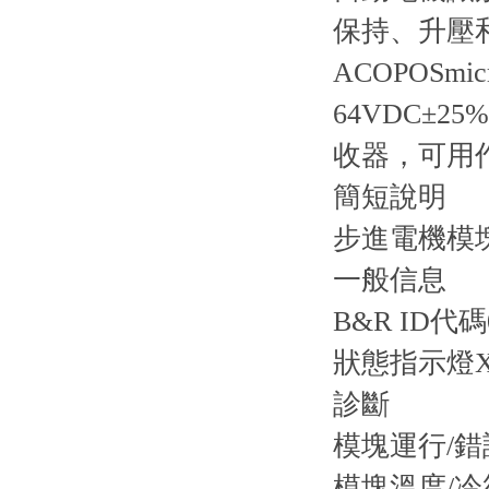
保持、升壓
ACOPOSm
64VDC±
收器，可用作
簡短說明
步進電機模
一般信息
B&R ID代碼
狀態指示燈
診斷
模塊運行/
模塊溫度/