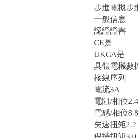
步進電機步進
一般信息
認證證書
CE是
UKCA是
具體電機數
接線序列
電流3A
電阻/相位2.
電感/相位8.8
失速扭矩2.2
保持扭矩3.0