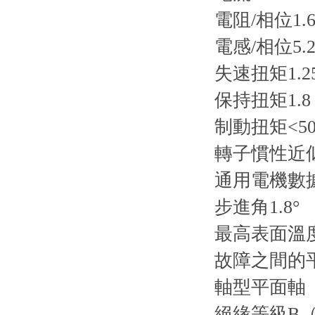
電阻/相位1.
電感/相位5.2
失速扭矩1.25
保持扭矩1.8
制動扭矩<50
轉子慣性近似
通用電機數
步進角1.8°
最高表面溫度
故障之間的平
軸型平面軸
絕緣等級B（1