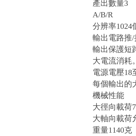
產出數量3
A/B/R
分辨率1024
輸出電路推
輸出保護短
大電流消耗。
電源電壓18至
每個輸出的大
機械性能
大徑向載荷73
大軸向載荷
重量1140克