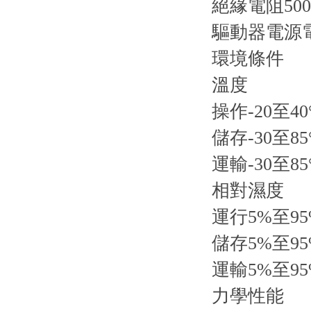
絕緣電阻500
驅動器電源
環境條件
溫度
操作-20至40
儲存-30至85
運輸-30至85
相對濕度
運行5%至9
儲存5%至9
運輸5%至9
力學性能