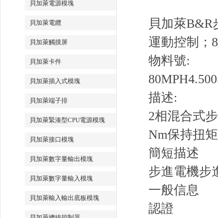
貝加萊電源模塊
貝加萊B&R步進
貝加萊電纜
運動控制；
貝加萊觸摸屏
物料號:
貝加萊卡件
80MPH4.500
貝加萊插入式模塊
描述:
貝加萊端子排
2相混合式步進
貝加萊緊湊型CPU電源模塊
Nm保持扭矩
貝加萊接口模塊
簡短描述
貝加萊數字量輸出模塊
步進電機步進
貝加萊數字量輸入模塊
一般信息
貝加萊輸入輸出底板模塊
認證
貝加萊總線控制器