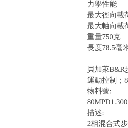
力學性能
最大徑向載荷7
最大軸向載
重量750克
長度78.5毫
貝加萊B&R步進
運動控制；
物料號:
80MPD1.300s
描述:
2相混合式步進