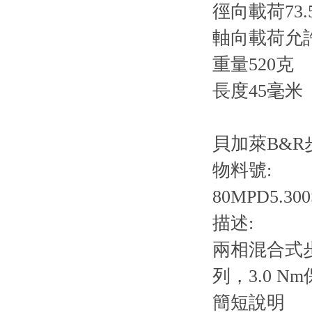
徑向載荷73.5
軸向載荷允
重量520克
長度45毫米
貝加萊B&R步
物料號:
80MPD5.300
描述:
兩相混合式步進
列，3.0 N
簡短說明