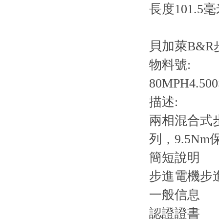
長度101.5
貝加萊B&R步
物料號:
80MPH4.500
描述:
兩相混合式步進
列，9.5N
簡短說明
步進電機步進
一般信息
認證證書