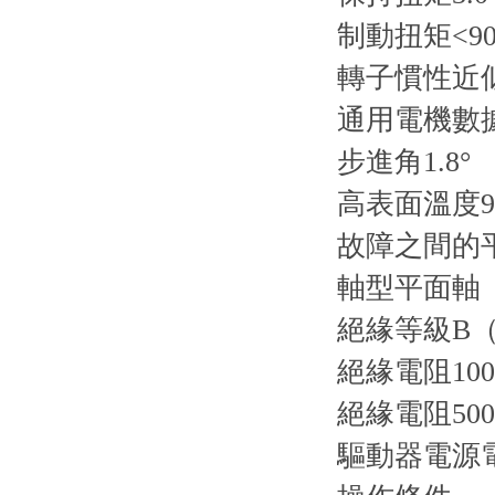
制動扭矩<90
轉子慣性近似
通用電機數
步進角1.8°
高表面溫度95
故障之間的平
軸型平面軸
絕緣等級B（1
絕緣電阻100
絕緣電阻500
驅動器電源