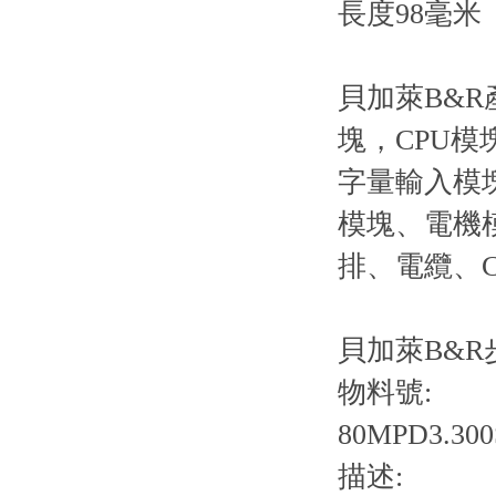
長度98毫米
貝加萊B&
塊，CPU
字量輸入模
模塊、電機
排、電纜、C
貝加萊B&R步
物料號:
80MPD3.300
描述: