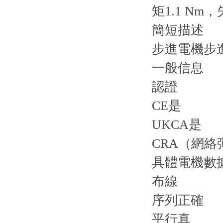
矩1.1 Nm，
簡短描述
步進電機步進
一般信息
認證
CE是
UKCA是
CRA（網
具體電機數
布線
序列正確
平行真