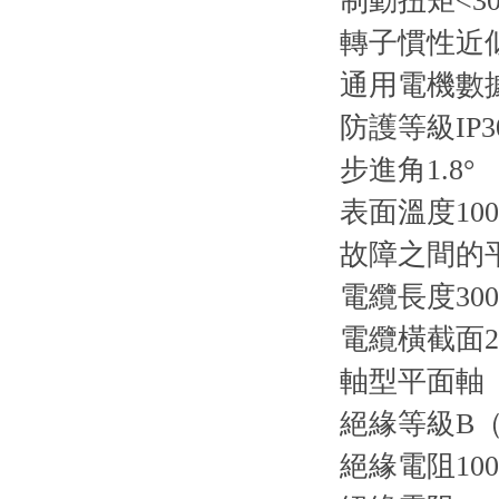
制動扭矩<30
轉子慣性近似
通用電機數
防護等級IP3
步進角1.8°
表面溫度100
故障之間的平
電纜長度300
電纜橫截面22
軸型平面軸
絕緣等級B（1
絕緣電阻100 