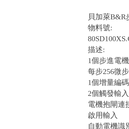
貝加萊B&R步
物料號:
80SD100XS.
描述:
1個步進電
每步256微步
1個增量編
2個觸發輸入
電機抱閘連
啟用輸入
自動電機識