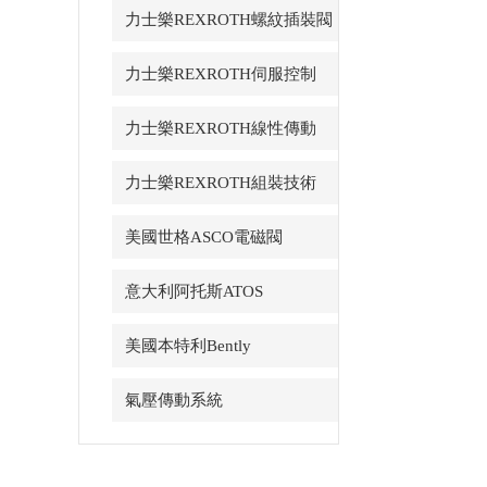
力士樂REXROTH螺紋插裝閥
力士樂REXROTH伺服控制
力士樂REXROTH線性傳動
力士樂REXROTH組裝技術
美國世格ASCO電磁閥
意大利阿托斯ATOS
美國本特利Bently
氣壓傳動系統