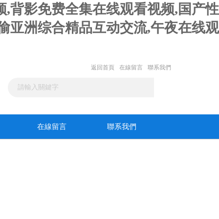
频,背影免费全集在线观看视频,国产性
自偷亚洲综合精品互动交流,午夜在线观
返回首頁
在線留言
聯系我們
在線留言
聯系我們