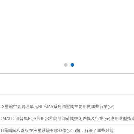
TICS壓縮空氣處理單元NL和AS系列調壓閥主要用做哪些行業(yè)
LOMATIC迪普馬RQA與RQR蓄能器卸荷閥技術差異及行業(yè)應用選型指
OTH邏輯閥和蓋板在液壓系統有哪些優(yōu)勢，解決了哪些難題