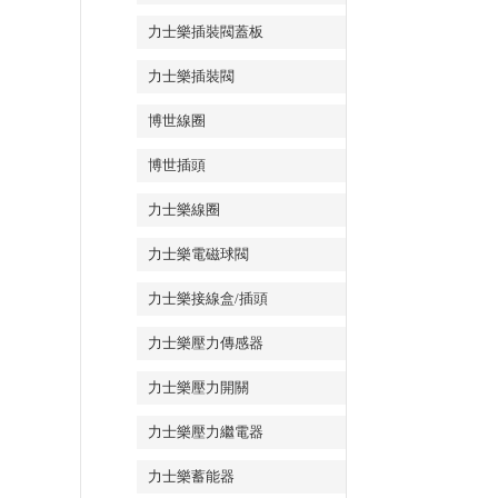
力士樂插裝閥蓋板
力士樂插裝閥
博世線圈
博世插頭
力士樂線圈
力士樂電磁球閥
力士樂接線盒/插頭
力士樂壓力傳感器
力士樂壓力開關
力士樂壓力繼電器
力士樂蓄能器