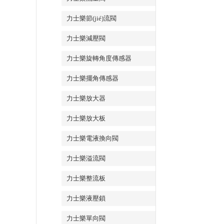
力士樂節(jié)流閥
力士樂減壓閥
力士樂旋轉角度傳感器
力士樂擺角傳感器
力士樂放大器
力士樂放大板
力士樂電液換向閥
力士樂溢流閥
力士樂整流板
力士樂液壓鎖
力士樂單向閥