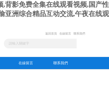
频,背影免费全集在线观看视频,国产性
自偷亚洲综合精品互动交流,午夜在线观
返回首頁
在線留言
聯系我們
在線留言
聯系我們