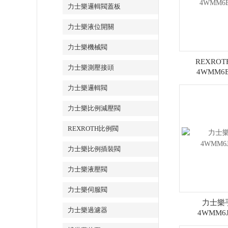
力士樂邏輯閥蓋板
力士樂液位開關
力士樂機械閥
REXRO
力士樂測壓接頭
4WMM6E
力士樂邏輯閥
力士樂比例減壓閥
REXROTH比例閥
力士樂比例插裝閥
力士樂液壓閥
力士樂伺服閥
力士樂
力士樂過濾器
4WMM6J