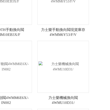
ROTH手動換向閥
力士樂手動換向閥現貨庫存
M10EB3X/F
4WMM6Y53/F/V
閥4WMM6E6X/-
力士樂機械換向閥
IN002
4WMU10D31/