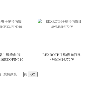
樂手動換向閥
REXROTH手動換向閥H-
0E3X/FIN010
4WMM16J72/V
末頁 跳轉到第
頁