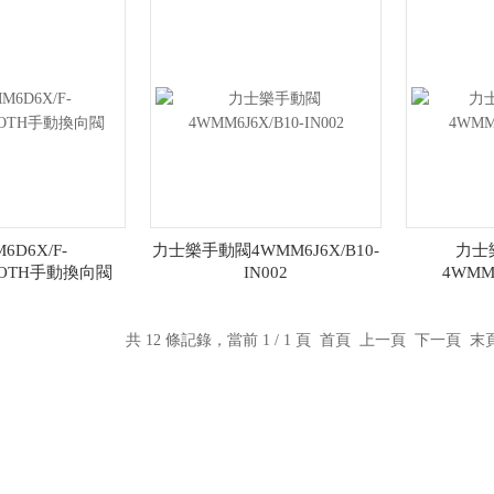
6D6X/F-
力士樂手動閥4WMM6J6X/B10-
力士
XROTH手動換向閥
IN002
4WMM1
共 12 條記錄，當前 1 / 1 頁 首頁 上一頁 下一頁 