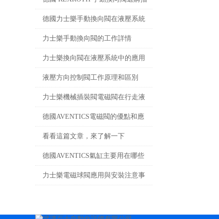
南
德國力士樂手動換向閥在液壓系統
的工作原理
力士樂手動換向閥的工作詳情
力士樂換向閥在液壓系統中的應用
及工作原理
液壓方向控制閥工作原理和區別
力士樂機械插裝閥電磁閥在行走液
壓系統里面如何工作
德國AVENTICS電磁閥的優點和應
用案例
看看這篇文章，來了解一下
AIRTEC電磁閥！
德國AVENTICS氣缸主要用在哪些
行業和設備上面
力士樂電磁球閥應用與安裝注意事
項