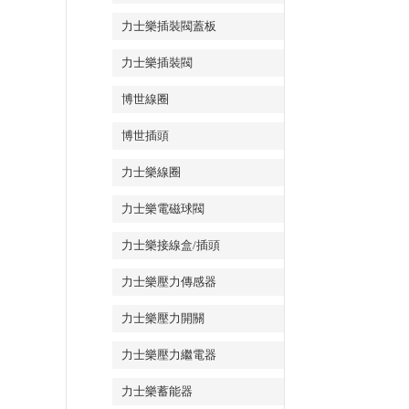
力士樂插裝閥蓋板
力士樂插裝閥
博世線圈
博世插頭
力士樂線圈
力士樂電磁球閥
力士樂接線盒/插頭
力士樂壓力傳感器
力士樂壓力開關
力士樂壓力繼電器
力士樂蓄能器