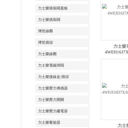
力士樂插裝閥蓋板
力士樂插裝閥
博世線圈
博世插頭
力士樂
4WEH16J7X
力士樂線圈
力士樂電磁球閥
力士樂接線盒/插頭
力士樂壓力傳感器
力士樂壓力開關
力士樂壓力繼電器
力士樂蓄能器
力士