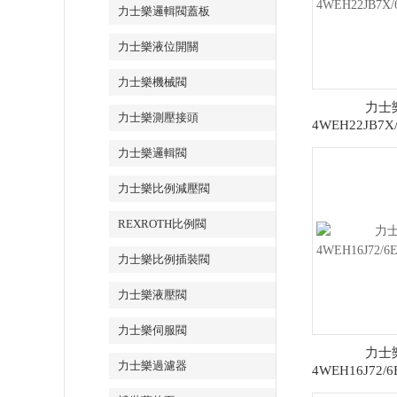
力士樂邏輯閥蓋板
力士樂液位開關
力士樂機械閥
力士
力士樂測壓接頭
4WEH22JB7X
力士樂邏輯閥
力士樂比例減壓閥
REXROTH比例閥
力士樂比例插裝閥
力士樂液壓閥
力士樂伺服閥
力士
力士樂過濾器
4WEH16J72/6