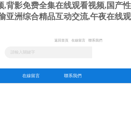
频,背影免费全集在线观看视频,国产性
自偷亚洲综合精品互动交流,午夜在线观
返回首頁
在線留言
聯系我們
在線留言
聯系我們