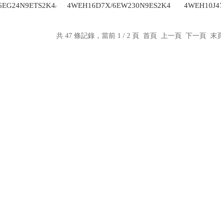
6EG24N9ETS2K4/B10
4WEH16D7X/6EW230N9ES2K4/B10
4WEH10J4
共 47 條記錄，當前 1 / 2 頁 首頁 上一頁
下一頁
末