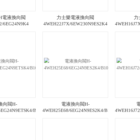
TH電液換向閥
力士樂電液換向閥
力
2/6EG24N9K4
4WEH22J7X/6EW230N9ES2K4
4WEH16J7X
換向閥H-
電液換向閥H-
6EG24N9ETSK4/B10D3
4WEH25E68/6EG24N9ES2K4/B10D3
4WEH16J72