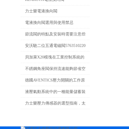
4WEH16D72/6EG24N9ETS2K4
力士樂電液換向閥
4WEH10J47/6EG24N9ETK4結構原
電液換向閥選用與使用禁忌
理
節流閥的特點及安裝時需要注意些
什么？
安沃馳二位五通電磁閥5763510220
技術參數
貝加萊X20模塊在工業控制系統的
應用案例
不銹鋼角座閥保持流速能夠節省空
間
德國AVENTICS壓力開關的工作原
理和應用行業
液壓氣動系統中的一種能量儲蓄裝
置——蓄能器
力士樂壓力傳感器的選型指南，太
有用了！