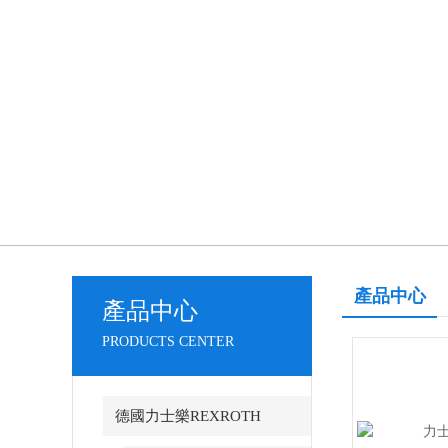
產品中心
產品中心
PRODUCTS CENTER
德國力士樂REXROTH