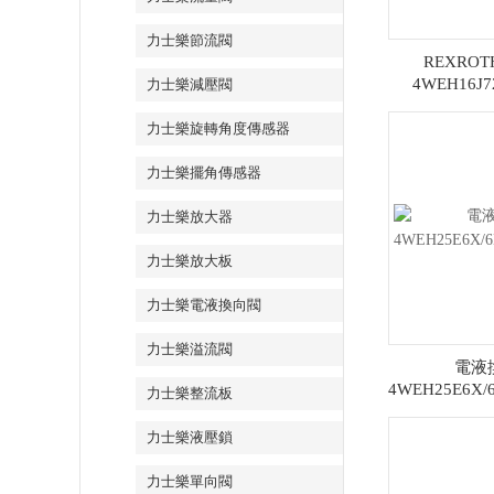
力士樂節流閥
REXRO
4WEH16J7
力士樂減壓閥
力士樂旋轉角度傳感器
力士樂擺角傳感器
力士樂放大器
力士樂放大板
力士樂電液換向閥
力士樂溢流閥
電液
4WEH25E6X/
力士樂整流板
力士樂液壓鎖
力士樂單向閥