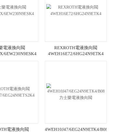
樂電液換向閥
REXROTH電液換向閥
X/6EW230N9ESK4
4WEH16E72/6HG24N9ETK4
ROTH電液換向閥
4WEH10J47/6EG24N9ETK4/B08