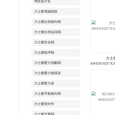
博世葉片泵
力士樂電磁閥座
力士樂比例換向閥
力士樂比例溢流閥
力士樂安全閥
力士樂順序閥
力士
力士樂壓力切斷閥
4WEH16D7X/
力士樂壓力補償器
力士樂壓力表
力士樂手動換向閥
力士樂密封件
力士樂流量閥