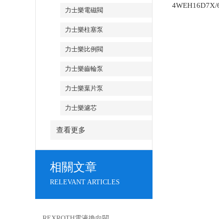
4WEH16D7X/
力士樂電磁閥
力士樂柱塞泵
力士樂比例閥
力士樂齒輪泵
力士樂葉片泵
力士樂濾芯
查看更多
相關文章
RELEVANT ARTICLES
REXROTH電液換向閥