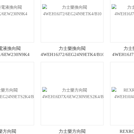
電液換向閥
力士樂換向閥
力士
/6EW230N9K4
4WEH16J72/6EG24N9ETK4/B10
4WEH16J7
樂方向閥
力士樂方向閥
REX