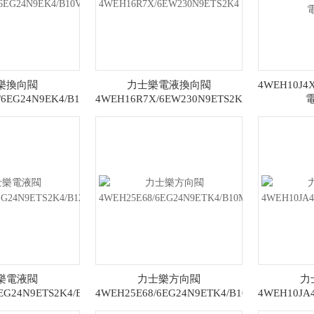
樂換向閥
力士樂電液換向閥
4WEH10J4
/6EG24N9EK4/B10V
4WEH16R7X/6EW230N9ETS2K4
樂電液閥
力士樂方向閥
力
EG24N9ETS2K4/B12
4WEH25E68/6EG24N9ETK4/B10MH
4WEH10JA4