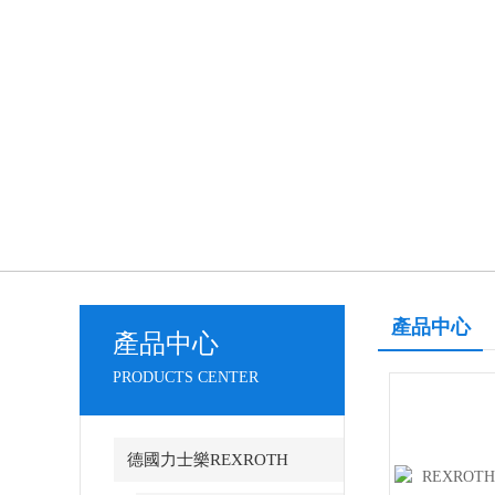
產品中心
產品中心
PRODUCTS CENTER
德國力士樂REXROTH