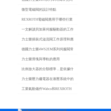
題以及解決方案
微型電磁閥的設計特點
REXROTH電磁閥應用于哪些行業
和案例說明
一文解讀貝加萊伺服驅動器的工作
原理
力士樂插裝式溢流閥工作原理和應
用行業
德國力士樂4WS2EM系列伺服閥常
見問題和解決辦法
力士樂滑塊與導軌的應用
比例放大器的分類標準，是依據什
么來進行分類的呢
力士樂壓力繼電器在液壓系統中的
應用和工作原理
工業氣動備件Wabco和REXROTH
以及AVENTICS的關系