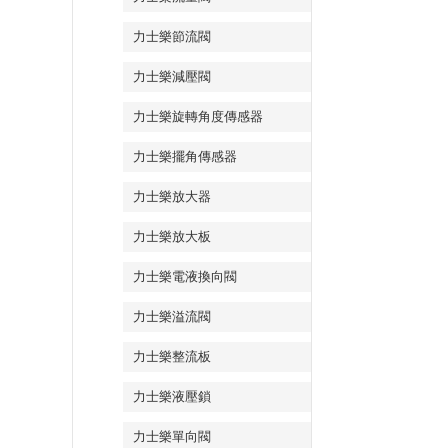
力士樂節流閥
力士樂減壓閥
力士樂旋轉角度傳感器
力士樂擺角傳感器
力士樂放大器
力士樂放大板
力士樂電液換向閥
力士樂溢流閥
力士樂整流板
力士樂液壓鎖
力士樂單向閥