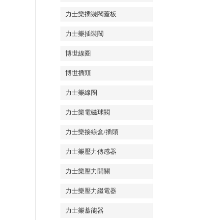
力士樂插裝閥蓋板
力士樂插裝閥
博世線圈
博世插頭
力士樂線圈
力士樂電磁球閥
力士樂接線盒/插頭
力士樂壓力傳感器
力士樂壓力開關
力士樂壓力繼電器
力士樂蓄能器