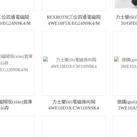
)二位四通電磁閥
REXROTH三位四通電磁閥
力士樂(lè)
/EG24N9K4/M
4WE10F5X/EG24N9K4/M
50/OFE
磁閥現(xiàn)貨庫
力士樂(lè)電磁換向閥
德國(guó
kù)存
4WE10D3X/CW110N9K4
3WE10A5
EG220N9K4/M