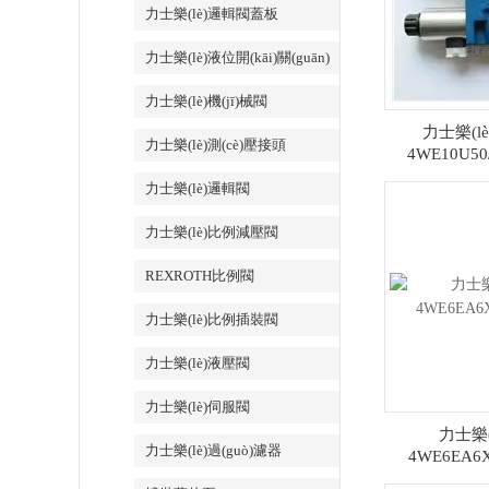
(lè)REXROTH
力士樂(lè)邏輯閥蓋板
力士樂(lè)液位開(kāi)關(guān)
力士樂(lè)機(jī)械閥
力士樂(l
力士樂(lè)測(cè)壓接頭
4WE10U50
力士樂(lè)邏輯閥
力士樂(lè)比例減壓閥
REXROTH比例閥
力士樂(lè)比例插裝閥
力士樂(lè)液壓閥
力士樂(lè)伺服閥
力士樂(
力士樂(lè)過(guò)濾器
4WE6EA6X