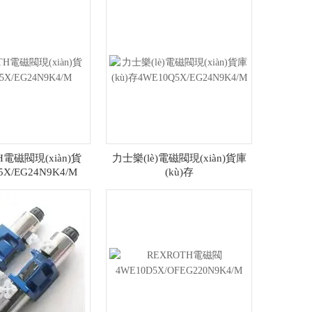
H電磁閥現(xiàn)貨
力士樂(lè)電磁閥現(xiàn)貨庫
5X/EG24N9K4/M
(kù)存
4WE10Q5X/EG24N9K4/M