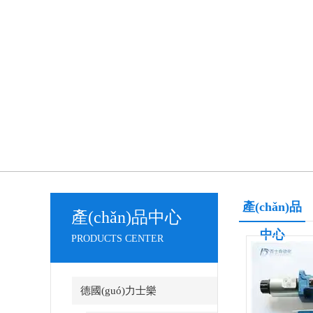
產(chǎn)品
產(chǎn)品中心
中心
PRODUCTS CENTER
德國(guó)力士樂