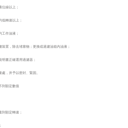
液位線以上；
的低轉速以上；
的工作油液；
濾裝置，除去堵塞物；更換或過濾油箱內油液；
說明書正確選用過濾器；
接處，并予以密封、緊固。
不到額定數值
達到額定轉速；
；