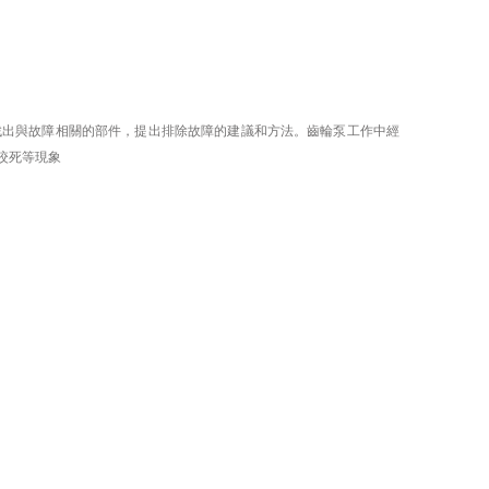
找出與故障相關的部件，提出排除故障的建議和方法。齒輪泵工作中經
咬死等現象