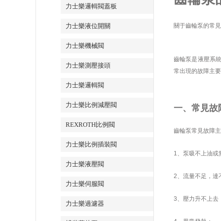
力士樂邏輯閥蓋板
力士樂液位開關
關于齒輪泵的常見
力士樂機械閥
齒輪泵是液壓系
力士樂測壓接頭
常出現的故障主要
力士樂邏輯閥
力士樂比例減壓閥
一、常見故
REXROTH比例閥
齒輪泵常見故障主
力士樂比例插裝閥
1、泵吸不上油或
力士樂液壓閥
2、流量不足，達
力士樂伺服閥
3、壓力升不上去
力士樂過濾器