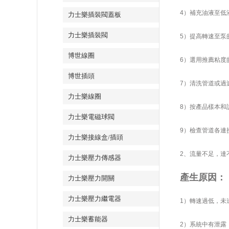
4）補充油液至低
力士樂插裝閥蓋板
力士樂插裝閥
5）提高轉速至泵
博世線圈
6）選用推薦粘度
博世插頭
7）清洗管道或過
力士樂線圈
8）按產品樣本和
力士樂電磁球閥
9）檢查管道各連
力士樂接線盒/插頭
2、流量不足，達
力士樂壓力傳感器
產生原因：
力士樂壓力開關
力士樂壓力繼電器
1）轉速過低，未
力士樂蓄能器
2）系統中有泄露