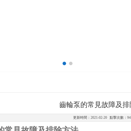
齒輪泵的常見故障及排
更新時間：2021-02-20 點擊次數：94
的常見故障及排除方法