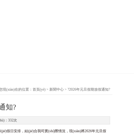
您現(xiàn)在的位置：
首頁(yè)
>
新聞中心
> ?2026年元旦假期放假通知?
通知?
shù)：332次
假日安排，結(jié)合我司實(shí)際情況，現(xiàn)將2026年元旦假