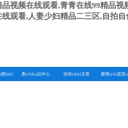
精品视频在线观看,青青在线99精品视
频在线观看,人妻少妇精品二三区,自拍
態(tài)
產(chǎn)品中心
技術(shù)文章
榮譽(yù)資質(z