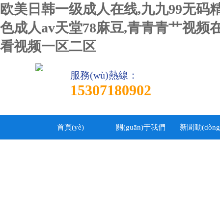
欧美日韩一级成人在线,九九99无码
色成人av天堂78麻豆,青青青艹视
看视频一区二区
服務(wù)熱線：
15307180902
首頁(yè)
關(guān)于我們
新聞動(dòng)