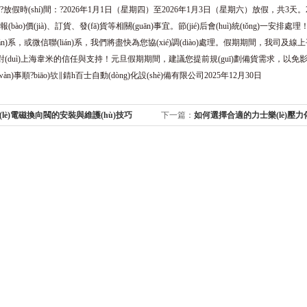
放假時(shí)間：?2026年1月1日（星期四）至2026年1月3日（星期六）放假，共3天。
o)價(jià)、訂貨、發(fā)貨等相關(guān)事宜。節(jié)后會(huì)統(tǒng)一安排處理！
)理聯(lián)系，或微信聯(lián)系，我們將盡快為您協(xié)調(diào)處理。假期期間，
(lái)對(duì)上海韋米的信任與支持！元旦假期期間，建議您提前規(guī)劃備貨需求，以免影響
àn)事順?biāo)欤∥錆h百士自動(dòng)化設(shè)備有限公司2025年12月30日
(lè)電磁換向閥的安裝與維護(hù)技巧
下一篇：
如何選擇合適的力士樂(lè)壓
(guān)鍵要素分析