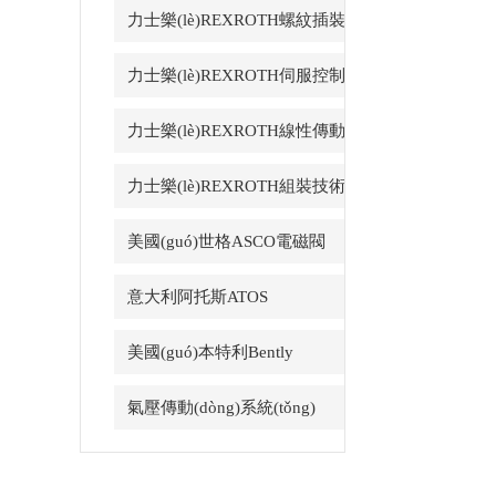
力士樂(lè)REXROTH螺紋插裝
閥
力士樂(lè)REXROTH伺服控制
力士樂(lè)REXROTH線性傳動
(dòng)
力士樂(lè)REXROTH組裝技術
(shù)
美國(guó)世格ASCO電磁閥
意大利阿托斯ATOS
美國(guó)本特利Bently
氣壓傳動(dòng)系統(tǒng)