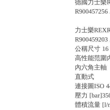
德國力士樂R
R900457256 
力士樂REXRO
R900459203 
公稱尺寸 16，
高性能范圍
內六角主軸
直動式
連接圖
ISO 4
壓力 [bar]
35
體積流量 [l/m