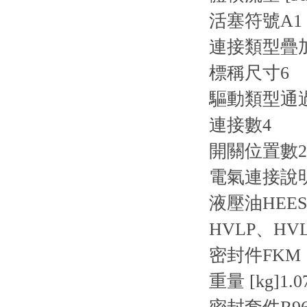
活塞符號
A1
連接類型
疊
標稱尺寸
6
驅動類型
通
連接數
4
開關位置數
2
電氣連接說
液壓油
HEE
HVLP、HV
密封件
FKM
重量 [kg]
1.0