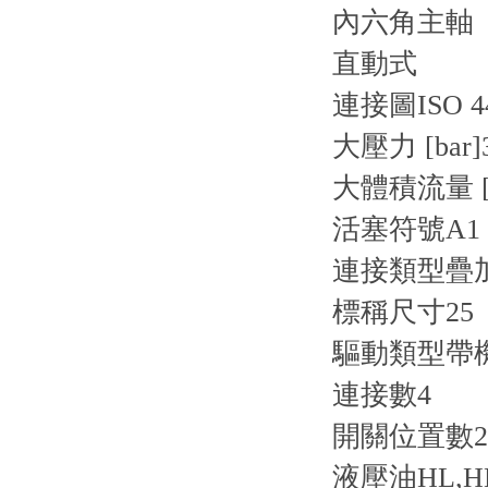
內六角主軸
直動式
連接圖
ISO 4
大壓力 [bar]
大體積流量 [l
活塞符號
A1
連接類型
疊
標稱尺寸
25
驅動類型
帶
連接數
4
開關位置數
2
液壓油
HL,H