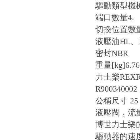
驅動類型
機
端口數量
4.
切換位置數
液壓油
HL、
密封
NBR
重量[kg]
6.76
力士樂REX
R900340002
公稱尺寸 25，
液壓閥，流
博世力士樂
驅動器的速