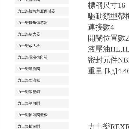
標稱尺寸
16
力士樂旋轉角度傳感器
驅動類型
帶
力士樂擺角傳感器
連接數
4
力士樂放大器
開關位置數
2
力士樂放大板
液壓油
HL,H
力士樂電液換向閥
密封元件
NB
力士樂溢流閥
重量 [kg]
4.4
力士樂整流板
力士樂液壓鎖
力士樂單向閥
力士樂插裝閥蓋板
力士樂REX
力士樂插裝閥