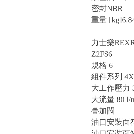
密封
NBR
重量 [kg]
6.8
力士樂REX
Z2FS6
規格 6
組件系列 4X
大工作壓力 31
大流量 80 l/
疊加閥
油口安裝面符合
油口安裝面符合 