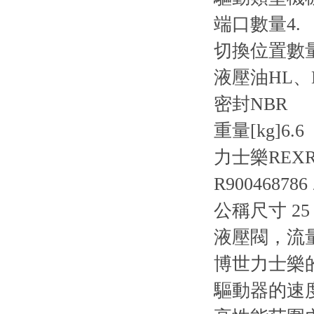
端口數量
4.
切換位置數
液壓油
HL、
密封
NBR
重量[kg]
6.6
力士樂REX
R900468786
公稱尺寸 25，
液壓閥，流
博世力士樂
驅動器的速