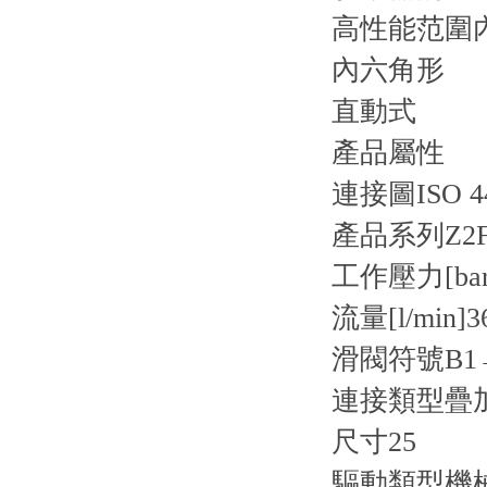
高性能范圍
內六角形
直動式
產品屬性
連接圖
ISO 4
產品系列
Z2
工作壓力[bar
流量[l/min]
3
滑閥符號
B1
連接類型
疊
尺寸
25
驅動類型
機