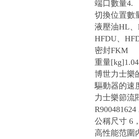
端口數量
4.
切換位置數
液壓油
HL、
HFDU、HF
密封
FKM
重量[kg]
1.04
博世力士樂
驅動器的速
力士樂節流閥 Z
R900481624
公稱尺寸 6，A
高性能范圍