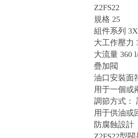
Z2FS22
規格 25
組件系列 3X
大工作壓力 35
大流量 360 l/
疊加閥
油口安裝面符合 I
用于一個或
調節方式：
用于供油或
防腐蝕設計
Z2FS2