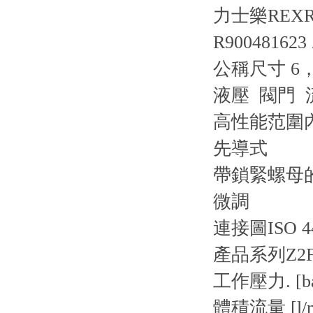
力士樂REXRO
R900481623
公稱尺寸 6，A
液壓 閥門 
高性能范圍
先導式
帶鎖緊螺母
微調
連接圖
ISO 4
產品系列
Z2
工作壓力. [ba
體積流量 [l/m