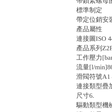
帶鎖緊螺母
標準制定
帶定位銷安裝孔I
產品屬性
連接圖
ISO 4
產品系列
Z2
工作壓力[bar
流量[l/min]
8
滑閥符號
A1
連接類型
疊
尺寸
6.
驅動類型
機