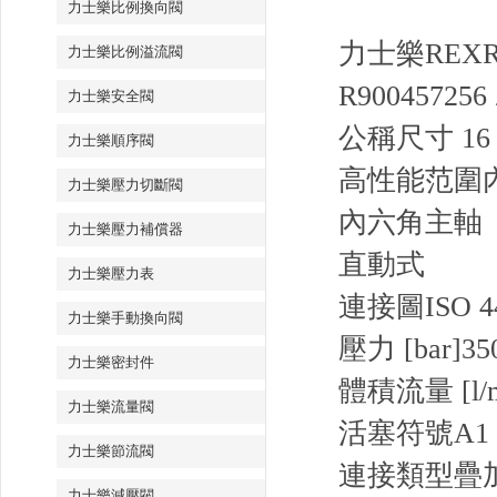
力士樂比例換向閥
力士樂REXRO
力士樂比例溢流閥
R900457256 
力士樂安全閥
公稱尺寸 16，
力士樂順序閥
高性能范圍
力士樂壓力切斷閥
內六角主軸
力士樂壓力補償器
直動式
力士樂壓力表
連接圖
ISO 4
力士樂手動換向閥
壓力 [bar]
35
力士樂密封件
體積流量 [l/m
力士樂流量閥
活塞符號
A1
力士樂節流閥
連接類型
疊
力士樂減壓閥