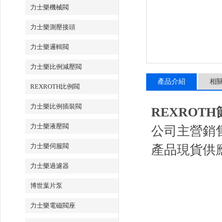
力士樂機械閥
力士樂測壓接頭
力士樂邏輯閥
力士樂比例減壓閥
產品介紹
相
REXROTH比例閥
力士樂比例插裝閥
REXROTH節流
力士樂液壓閥
公司主營銷
力士樂伺服閥
產品現貨供
力士樂過濾器
博世葉片泵
力士樂電磁閥座