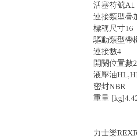
活塞符號
A1
連接類型
疊
標稱尺寸
16
驅動類型
帶
連接數
4
開關位置數
2
液壓油
HL,H
密封
NBR
重量 [kg]
4.4
力士樂REX