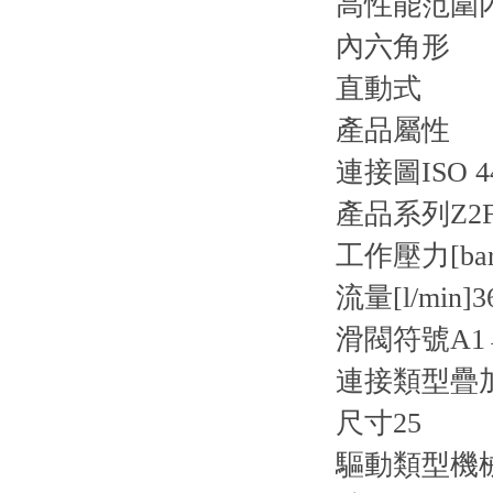
高性能范圍
內六角形
直動式
產品屬性
連接圖
ISO 4
產品系列
Z2
工作壓力[bar
流量[l/min]
3
滑閥符號
A1
連接類型
疊
尺寸
25
驅動類型
機