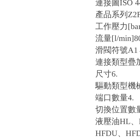
連接圖
ISO 4
產品系列
Z2
工作壓力[bar
流量[l/min]
8
滑閥符號
A1
連接類型
疊
尺寸
6.
驅動類型
機
端口數量
4.
切換位置數
液壓油
HL、
HFDU、HF