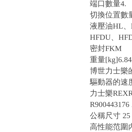
端口數量
4.
切換位置數
液壓油
HL、
HFDU、HF
密封
FKM
重量[kg]
6.84
博世力士樂
驅動器的速
力士樂REXRO
R900443176 
公稱尺寸 25，
高性能范圍