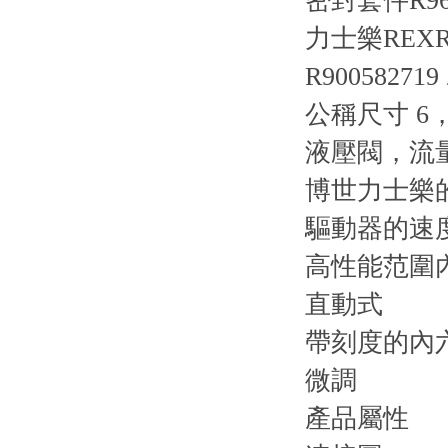
密封套件R9610
力士樂REX
R900582719
公稱尺寸 6，A
液壓閥，流
博世力士樂
驅動器的速
高性能范圍
直動式
帶刻度的內
微調
產品屬性