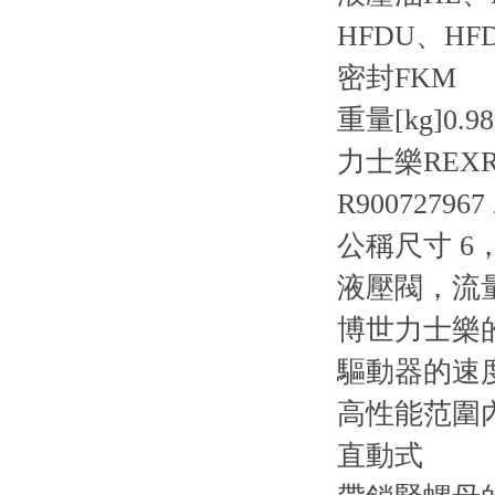
HFDU、HF
密封
FKM
重量[kg]
0.98
力士樂REX
R900727967
公稱尺寸 6，A
液壓閥，流
博世力士樂
驅動器的速
高性能范圍
直動式