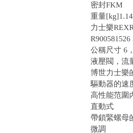
密封
FKM
重量[kg]
1.14
力士樂REX
R900581526
公稱尺寸 6，
液壓閥，流
博世力士樂
驅動器的速
高性能范圍
直動式
帶鎖緊螺母
微調