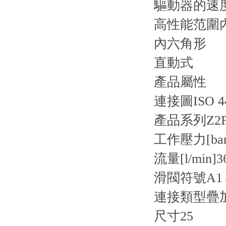
驅動器的速
高性能范圍
內六角形
直動式
產品屬性
連接圖
ISO 4
產品系列
Z2
工作壓力[bar
流量[l/min]
3
滑閥符號
A1
連接類型
疊
尺寸
25