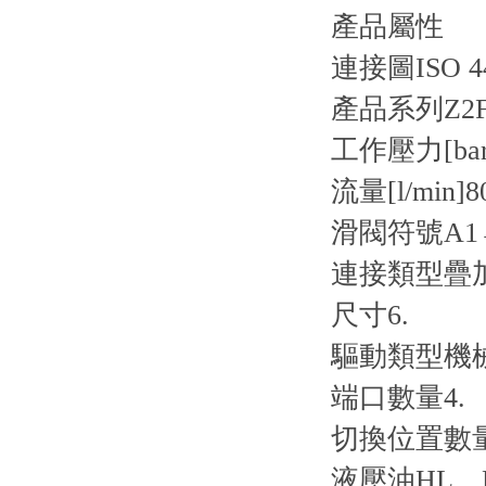
產品屬性
連接圖
ISO 4
產品系列
Z2
工作壓力[bar
流量[l/min]
8
滑閥符號
A1
連接類型
疊
尺寸
6.
驅動類型
機
端口數量
4.
切換位置數
液壓油
HL、