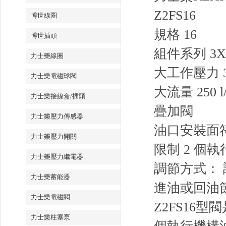
Z2FS16
博世線圈
規格 16
博世插頭
組件系列 3X
力士樂線圈
大工作壓力 35
力士樂電磁球閥
大流量 250 l/
力士樂接線盒/插頭
疊加閥
力士樂壓力傳感器
油口安裝面符合 I
力士樂壓力開關
限制 2 個
力士樂壓力繼電器
調節方式：
力士樂蓄能器
進油或回油
力士樂電磁閥
Z2FS1
力士樂柱塞泵