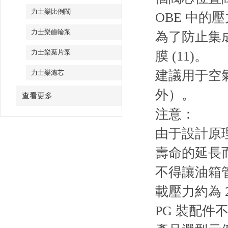
力士樂比例閥
OBE 中的壓
力士樂齒輪泵
為了防止集成
力士樂葉片泵
膜 (11)。
建議用于空
力士樂濾芯
外）。
查看更多
注意：
由于設計原
壽命的延長
不得讓油箱
載壓力約為 2
PG 裝配件