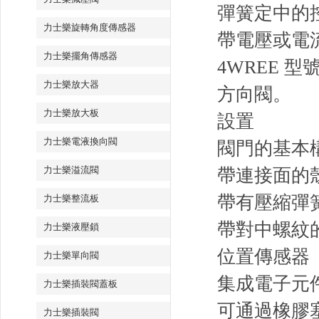
彈簧定中的
力士樂旋轉角度傳感器
帶電壓或電流輸
力士樂擺角傳感器
4WREE 
力士樂放大器
方向閥。
力士樂放大板
設置
力士樂電液換向閥
閥門的基本
力士樂溢流閥
帶連接面的
帶有壓縮彈
力士樂整流板
帶對中螺紋
力士樂液壓鎖
位置傳感器
力士樂單向閥
集成電子元
力士樂插裝閥蓋板
可通過橡膠
力士樂插裝閥