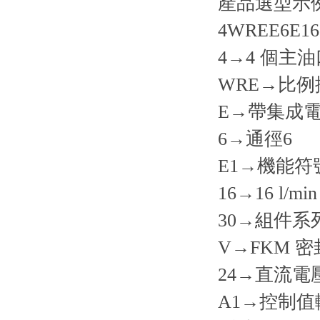
產品選型示
4WREE6E16-
4→4 個主油
WRE→比
E→帶集成電子
6→通徑6
E1→機能符
16→16 l/min
30→組件系列
V→FKM 
24→直流電壓
A1→控制值輸入