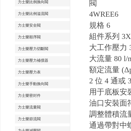
閥
力士樂比例換向閥
4WREE6
力士樂比例溢流閥
規格 6
力士樂安全閥
組件系列 3X
力士樂順序閥
大工作壓力 35
力士樂壓力切斷閥
大流量 80 l/
力士樂壓力補償器
額定流量 (Δp = 
力士樂壓力表
2 位 4 通或 
力士樂手動換向閥
用于底板安
力士樂密封件
油口安裝面符合 I
力士樂流量閥
調整體積流
力士樂節流閥
通過帶對中
力士樂減壓閥