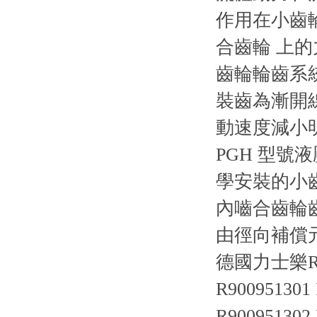
作用在小齒
合齒輪 上
齒輪輪齒系
裝齒為漸開
動速度減小
PGH 型
學安裝的小
內嚙合齒輪
由徑向補償
德國力士樂R
R900951301
R900951302