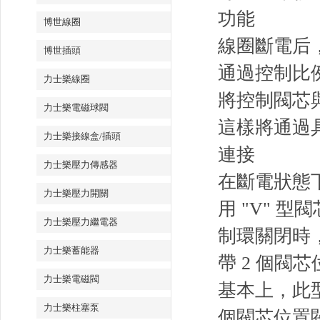
功能
博世線圈
線圈斷電后
博世插頭
通過控制比例
力士樂線圈
將控制閥芯
力士樂電磁球閥
這樣將通過具
力士樂接線盒/插頭
連接
力士樂壓力傳感器
在斷電狀態下
力士樂壓力開關
用 "V"
力士樂壓力繼電器
制環關閉時
力士樂蓄能器
帶 2 個閥
力士樂電磁閥
基本上，此
力士樂柱塞泵
個閥芯位置閥