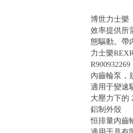
博世力士樂（
效率提供所
態驅動。帶
力士樂REXRO
R900932269
內齒輪泵，規
適用于變速
大壓力下的 
鋁制外殼
恒排量內齒
適用于具有