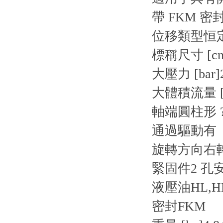
帶 FKM 密
位移類型恒
標稱尺寸 [cm
大壓力 [bar]
大體積流量 [l/
軸端圓柱形 ? 
通過驅動有
旋轉方向右
緊固件2 孔安裝
液壓油HL,HL
密封FKM