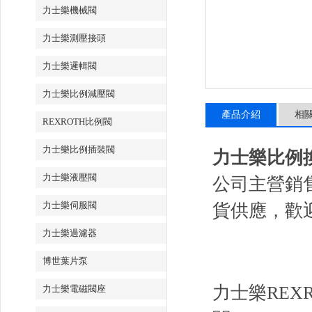
力士樂機械閥
力士樂測壓接頭
力士樂邏輯閥
力士樂比例減壓閥
產品介紹
相
REXROTH比例閥
力士樂比例插裝閥
力士樂比例換向閥
力士樂液壓閥
公司主營銷
力士樂伺服閥
貨供應，歡
力士樂過濾器
博世葉片泵
力士樂REX
力士樂電磁閥座