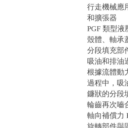
行走機械應
和擴張器
PGF 類
殼體、軸承
分段填充部
吸油和排油
根據流體動
過程中，吸油
鐮狀的分段
輪齒再次嚙
軸向補償力 
旋轉部件與