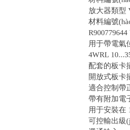
放大器類型 VT-
材料編號(hào)
R900779644
用于帶電氣位
4WRL 10...35
配套的板卡
開放式板卡插槽 
適合控制帶正
帶有附加電
用于安裝在 
可控輸出級(j