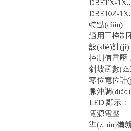
DBETX-1X..
DBE10Z-1X..
特點(diǎn)
適用于控制不
設(shè)計
控制值電壓 0.
斜坡函數(sh
零位電位計(j
脈沖調(diào
LED 顯示：
電源電壓
準(zhǔn)備