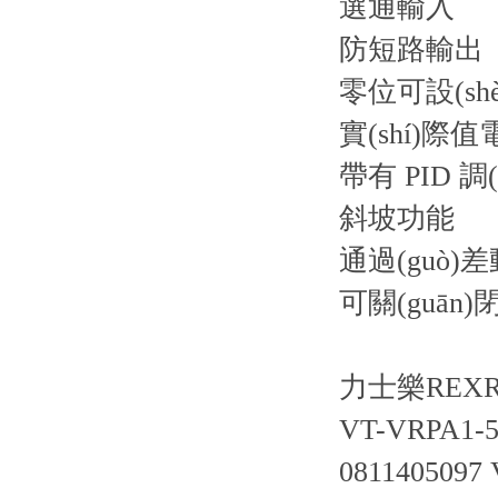
選通輸入
防短路輸出
零位可設(sh
實(shí)際
帶有 PID 調(
斜坡功能
通過(guò)差
可關(guān
力士樂REXR
VT-VRPA1-53
0811405097