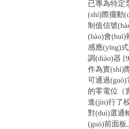
已專為特定泵類
(shí)際擺
制值信號(hào
(hào)會(hu
感應(yīng)
調(diào)器
作為實(shí
可通過(guò)
的零電位（實(
進(jìn)行了
對(duì)選通
(guò)前面板