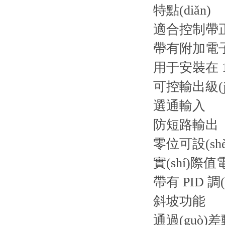
特點(diǎn)
適合控制帶正
帶有附加電
用于安裝在 
可控輸出級(j
選通輸入
防短路輸出
零位可設(sh
實(shí)際
帶有 PID 調(
斜坡功能
通過(guò)差