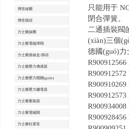
只能用于 N
博世線圈
閉合彈簧。
博世插頭
二通插裝閥的功
力士樂線圈
(xiàn)三個(
力士樂電磁球閥
德國(guó)
力士樂接線盒/插頭
R900912566
力士樂壓力傳感器
R900912572
力士樂壓力開關(guān)
R900910269
力士樂壓力繼電器
R900912573
力士樂蓄能器
R900934008
力士樂電磁閥
R900928456
力士樂柱塞泵
R900909251