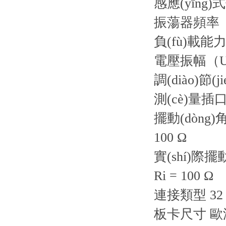
感應(yīng)
振蕩器頻率 2.5
負(fù)載能力
電壓振幅（Uss
調(diào)節(
測(cè)量插
擺動(dòng)角
100 Ω
實(shí)際擺動(
Ri = 100 Ω
連接類型 32 級
板卡尺寸 歐洲板