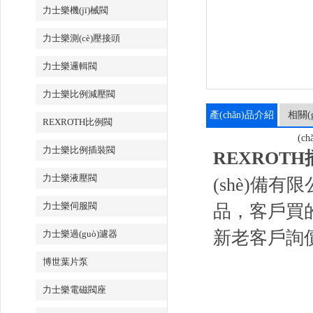
力士樂機(jī)械閥
力士樂測(cè)壓接頭
力士樂邏輯閥
力士樂比例減壓閥
產(chǎn)品介紹
相關(g
REXROTH比例閥
(ch
力士樂比例插裝閥
REXROTH插
力士樂液壓閥
(shè)備有限
力士樂伺服閥
品，客戶買的安
新老客戶詢價(j
力士樂過(guò)濾器
博世葉片泵
力士樂電磁閥座