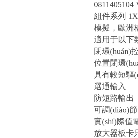
0811405104
組件系列 1X
模擬，歐洲
適用于以下類型
閉環(huán)
位置閉環(hu
具有較短驅(q
選通輸入
防短路輸出
可調(diào)
實(shí)際
放大器板卡只