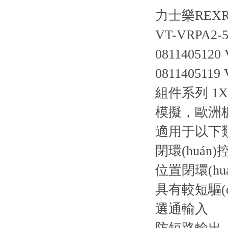
力士樂REX
VT-VRPA2-5
0811405120
0811405119
組件系列 1X
模擬，歐洲
適用于以下類
閉環(huán)
位置閉環(hu
具有較短驅(q
選通輸入