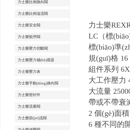
力士樂比例換向閥
力士樂比例溢流閥
力士樂REX
力士樂安全閥
LC（標(biāo
力士樂順序閥
標(biāo)準(
力士樂壓力切斷閥
規(guī)格 16
力士樂壓力補(bǔ)償器
組件系列 6X, 
力士樂壓力表
大工作壓力 42
力士樂手動(dòng)換向閥
大流量 25000 
力士樂密封件
帶或不帶衰
力士樂流量閥
2 個(gè)面
力士樂節(jié)流閥
6 種不同的
力士樂減壓閥