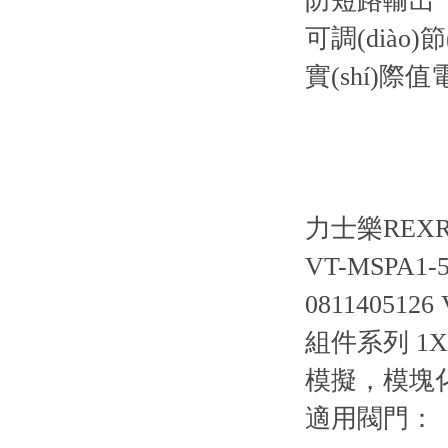
防短路輸出
可調(diào)
實(shí)際
力士樂RE
VT-MSPA1-5
0811405126
組件系列 1X
模擬，模塊化設(
適用閥門：