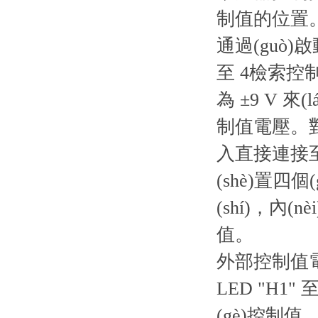
制值的位置。擺
通過(guò)
至 4檢索控制值
為 ±9 V 來
制值電壓。對(
入直接連接至 ±
(shè)置
(shí)，內
值。
外部控制值電位
LED "H1"
(gè)控制值