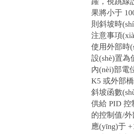
躍，視跳線設(
果將小于 10
則斜坡時(sh
注意事項(xià
使用外部時(sh
設(shè)置
內(nèi)部電
K5 或外部橋
斜坡函數(sh
供給 PID 
的控制值/外部
應(yīng)于