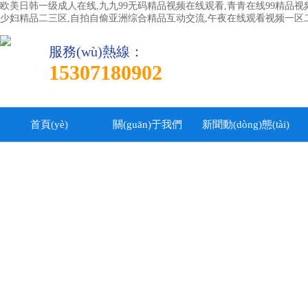
欧美日韩一级成人在线,九九99无码精品视频在线观看,青青在线99精品视
少妇精品二三区,自拍自偷亚洲综合精品互动交流,午夜在线观看视频一区
服務(wù)熱線：
15307180902
首頁(yè)
關(guān)于我們
新聞動(dòng)態(tài)