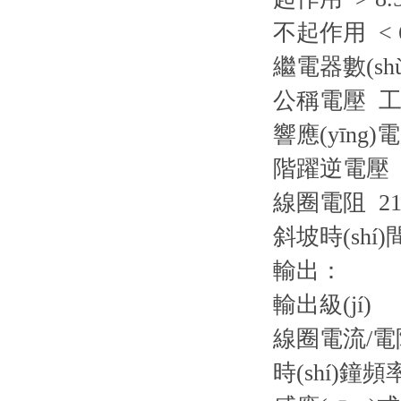
不起作用 < 6
繼電器數(shù
公稱電壓 工
響應(yīng)電
階躍逆電壓 2
線圈電阻 215
斜坡時(shí)
輸出：
輸出級(jí)
線圈電流/電阻 1
時(shí)鐘頻