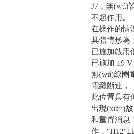
J7，無(wú
不起作用。
在操作的情況下
具體情形為
已施加啟用信號
已施加 ±9 
無(wú)線
電纜斷連，
此位置具有
出現(xiàn)
和重置消息 "
作，"H12"L