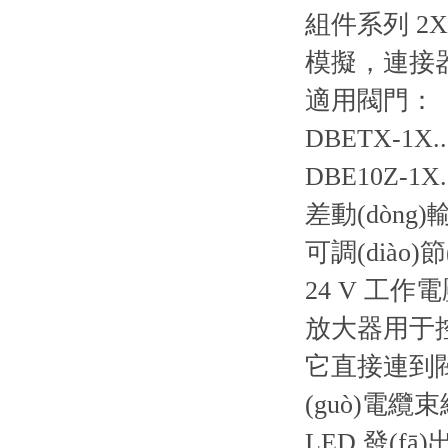
組件系列 2X
模擬，連接器設(
適用閥門：
DBETX-1X..
DBE10Z-1X..
差動(dòng)
可調(diào
24 V 工作
放大器用于
它直接連到閥
(guò)電纜
LED 發(