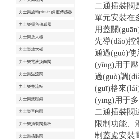
二通插裝閥是專
力士樂旋轉(zhuǎn)角度傳感器
單元安裝在多路閥
力士樂擺角傳感器
用蓋關(gu
力士樂放大器
先導(dǎo
力士樂放大板
通過(guò)
力士樂電液換向閥
(yīng)用
力士樂溢流閥
過(guò)調(d
(guī)格來
力士樂整流板
(yīng)用
力士樂液壓鎖
二通插裝閥
力士樂單向閥
限制功能、
力士樂插裝閥蓋板
制蓋處安裝電
力士樂插裝閥