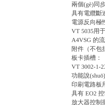
兩個(gè)同
具有電纜斷連檢
電源反向極性
VT 5035
A4VSG 的
附件（不包括
板卡插槽：
VT 3002-1-
功能說(shuō
印刷電路板用于
具有 EO2 
放大器控制擺