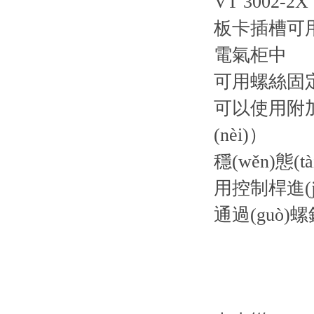
VT 3002-2X
板卡插槽可用
電氣柜中
可用螺絲固定
可以使用附
(nèi)）
穩(wěn)態(tà
用控制桿進(
通過(guò)