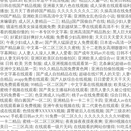
香蕉 qiancao
|
欧美日本道不卡高清视频
|
国产棈品久久嫩一区
|
欧美日韩精
日韩在线国产精品视频
|
亚洲最大第八色在线视频
|
成人深夜在线观看福利
播放
|
五月天丁香婷婷国产精品
|
久久久久久久久久二区
|
久操高清在线免
99国产精品
|
亚洲欧美日韩高清中文字幕
|
亚洲熟女乱色综合小说
|
狠狠添
来嘛吸奶
|
成人区人妻精品一二三
|
精品jj国产国偷自产在线
|
精品少妇人妻
航
|
骚逼性感美女操逼视频免费
|
美剧越狱第二季在线观看高清不卡
|
亚洲
看的视频你懂的
|
91一本专区中文字幕
|
亚洲高清国产精品熟女
|
黑人巨大
一区
|
好紧好湿好爽好大A视频
|
免费看少妇高潮特黄
|
天天日天天爱天天
区
|
午夜少妇成人人妻av
|
国产男人猛躁进女人免费观看
|
日本道vs高清一
国产精品麻豆
|
中文幕一区二区三区久久蜜桃
|
五十二老熟女高潮嗷嗷叫
|
字幕网站
|
人人妻人人澡人人爽人人爱看
|
国产成年无码av片在线
|
日韩不
妇人妻无码专区
|
亚洲区欧美区自拍偷拍区
|
亚洲欧美人成综合vr
|
亚洲天堂
袜 日韩 欧美 另类 制服
|
成人亚洲视频在线观看第一页
|
北条麻妃超碰av
亚洲中文精品第一页
|
99久久精品岛国免费黄色网
|
亚洲自拍偷拍视频一
中文字幕在线观看
|
国产成人自拍精品在线
|
超碰在线97男人的天堂
|
人妻
合精品
|
avapp免费在线观看
|
国产人妖综合在线视频
|
日日爱爱天天干天天
线免费观看视频
|
99精品一区二区国产
|
中文字幕在线视频播放
|
欧美猛少妇色
蜜桃子视频在线观看
|
国产美女主播福利在线观看
|
漂亮人妻久久被公侵犯
无码免费看一二区
|
色亚洲成人16p图片
|
桃子av在线免费观看
|
综合日韩人
线观看
|
萌白酱国产一区二区
|
亚洲精品卡一卡二卡三卡四
|
亚洲成人av在
在线观看麻豆免费视频
|
亚洲午夜短视频在线
|
富二代黄色在线观看
|
亚洲
成在线观看
|
色情按摩XXXXXX视频
|
露臀裙后入在线视频
|
国产三级农村
www
|
手机看日韩av大片
|
91免费一区二区久久
|
久久久久久久久久99蜜桃
一卡二精品
|
蜜桃一区二区三区网址
|
夜夜操夜夜摸夜夜爽
|
亚洲69视频在
美日一二三区高清
|
在线观看一级片无码
|
在线能看的网站你懂得
|
91吃