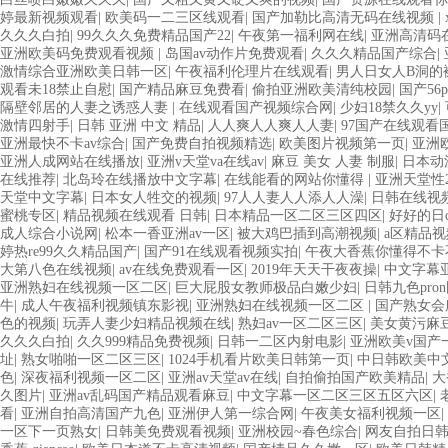
婷最新视频观看
|
欧美码一二三区线观看
|
国产加勒比高清无码在线视频
|
久久久白拍
|
99久久久免费精品国产22
|
午夜第一福利网在线
|
亚洲高清码在
亚洲欧美码免费观看视频
|
岛国av动作片免费观看
|
久久久精品国产综合
|
激情综合亚洲欧美日韩一区
|
午夜福利伦理片在线观看
|
男人日女人B洞的
观看未18禁止自慰
|
国产精品麻豆免费看
|
偷拍亚洲欧美清纯校园
|
国产56
隔壁邻居的人妻之诱惑人妻
|
在线观看国产视频综合网
|
少妇18禁久久yy
|
激情四射手
|
日韩 亚洲 中文 精品
|
人人爽人人爽人人妻
|
97国产在线观看
亚洲最快不卡av综合
|
国产免费自拍视频精选
|
欧美图片视频第一页
|
亚洲
亚洲人成网站在线播放
|
亚洲v天堂va在线av
|
麻豆 美女 人妻 制服
|
日本动
在线推荐
|
北岛玲在线播放中文字幕
|
在线能看的网站你懂得
|
亚洲天堂性2
天堂中文字幕
|
日本女人牲交的视频
|
97人人妻人人添人人澡
|
日韩在线视
蜜桃专区
|
精品视频在线观看 日韩
|
日本精品一区二区三区四区
|
好好的日
成人综合小说网
|
松本一香亚洲av一区
|
被大鸡巴插到高潮视频
|
a区精品
婷热re99久久精品国产
|
国产91在线观看视频实拍
|
午夜大香蕉你懂得不卡
大第八色在线视频
|
av在线免费观看一区
|
2019年天天干夜夜操
|
中文字幕
亚洲熟妇在线视频一区二区
|
巨大屁股女教师极品白嫩少妇
|
日韩九色pro
牛
|
成人午夜福利视频镇东影视
|
亚洲熟妇在线视频一区二区
|
国产熟女会
色的视频
|
玩弄人妻少妇精品视频在线
|
熟妇av一区二区三区
|
美女黄污麻
久久久白拍
|
久久999精品免费视频
|
日韩一二区内射电影
|
亚洲欧美v国产
址
|
熟女啪啪一区二区三区
|
1024手机看片欧美日韩第一页
|
中日韩欧美中
色
|
深夜福利视频一区二区
|
亚洲av天堂av在线
|
自拍偷拍国产欧美精品
|
大
久图片
|
亚洲av乱码国产精品观看麻豆
|
中文字幕一区二区三区五区六区
|
看
|
亚洲自拍高清国产九色
|
亚洲伊人第一综合网
|
午夜美女福利视频一区
|
一区下一页熟女
|
日韩美免费观看视频
|
亚洲校园~春色综合
|
网友自拍日韩