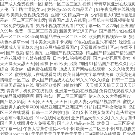
国产成人免费视频一区
|
精品一区二区三区别视频
|
青青草原亚洲在线视
人伦
|
五十路丰满熟女 av
|
婷婷热re99久久精品国产
|
91午夜免费在线视频
频
|
欧美美女色视频免费看
|
亚洲中文精品第一页
|
少妇喜粗大鸡巴插骚逼
幕av一区二区三区佐山爱
|
青青国产成人在线看
|
老司机带带我视频完整版
二区免费视频观看
|
男男小视频在线观看
|
中文字幕一区二区720p
|
亚洲国
久99热
|
免费一区二区三区香蕉
|
新版天堂资源国产av
|
国产极品少妇在线
幕一区二区三区5656
|
99精品午夜一区二区三区
|
欧美图片视频第一页
|
狠
桃色av嫩草com
|
日本美女大胆不卡视频
|
99热在线这里只有精品
|
沈惊觉
视频成人青青草久热
|
91麻豆精品观看国产
|
天堂最新在线社区av
|
在线不
av
|
国产 视频 精品 自拍
|
亚洲国产视频完整版
|
精品国产精品国产精品国
产麻花视频十八禁在线观看
|
日本少妇的秘密视频
|
国产av勒死巨乳美女
|
天天操天天舔天天操
|
丝袜 日韩 欧美 另类 制服
|
91精品国产在热久久
|
无
综合
|
美女av一级免费在线观看
|
18成人国产网站在线观看
|
久久久噜天天
区二区
|
蜜桃视频av在线观看网站
|
欧美日韩中文字幕在线免费
|
欧美黄色
情电影一区二区
|
伊人国产精品成人在线
|
99久久99久久综合
|
日韩一二三
喜事国语高清在线
|
亚洲区欧美区自拍偷拍区
|
天天插天天操天天日天天
费
|
青青草手机免费在线视频
|
亚洲第一视频在线视频
|
免费在线观看成人
韩精品视频啊啊啊
|
巨乳熟妇一区二区三区四区
|
伊人久久久大香线蕉av
国产熟女影院
|
天天操,天天射,天天日
|
玩弄人妻少妇精品视频在线
|
蜜桃人妻
最新男人的天堂网99
|
精品亚洲国产亚洲国产
|
91超碰国产熟女嗷嗷叫
|
岛
区三区在线观看
|
日韩一二区内射电影
|
又粗又长又硬又黄国产
|
老头插进
大香蕉av电影在线
|
91av在线网址观看
|
亚洲精品天堂久久久
|
久久大香蕉
国产男人猛躁进女人免费观看
|
国产老人精品av在线
|
欧美日一二三区高清
文字幕一区
|
午夜大香蕉你懂得不卡不卡
|
欧美一区二区三不卡
|
9l视频自
老骚91porn九色
|
天天操天天日天天做天天爱
|
三a级网站在线观看
|
日穴