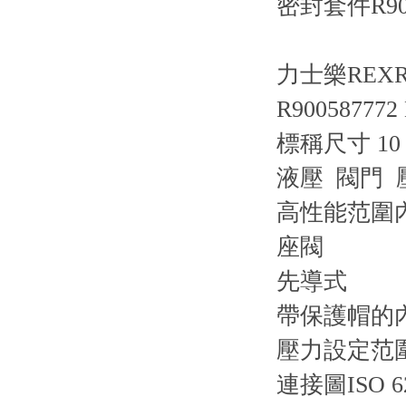
密封套件R9007
力士樂REXRO
R900587772 
標稱尺寸 1
液壓 閥門 壓
高性能范圍內
座閥
先導式
帶保護帽的
壓力設定范圍 4
連接圖
ISO 6