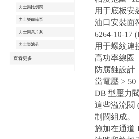
力士樂比例閥
用于底板安
力士樂齒輪泵
油口安裝面符合 I
力士樂葉片泵
6264-10-17 
用于螺紋連
力士樂濾芯
高功率線圈
查看更多
防腐蝕設計
當電壓 > 50
DB 型壓
這些溢流閥 
制閥組成。
施加在通道