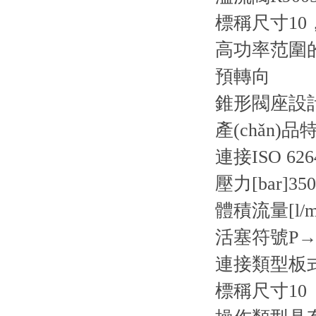
標稱尺寸10
高功率范圍的
預轉向
錐形閥座設計
產(chǎn)品
連接
ISO 626
壓力[bar]
350
體積流量[l/m
活塞符號
P→
連接類型
板
標稱尺寸
10