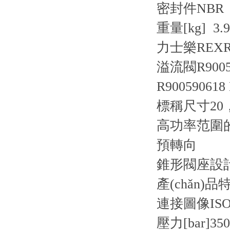
密封件
NBR
重量[kg] 3.9
力士樂REXRO
溢流閥R900590
R900590618 
標稱尺寸20
高功率范圍的
預轉向
錐形閥座設計
產(chǎn)品
連接圖像
ISO
壓力[bar]
350