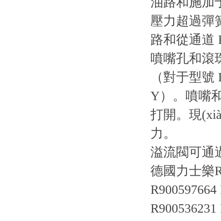
油路和施加
壓力超過彈
路和從通道
噴嘴孔和滾
（對于型號 
Y）。噴嘴和
打開。現(x
力。
溢流閥可通
德國力士樂R
R900597664 
R900536231 