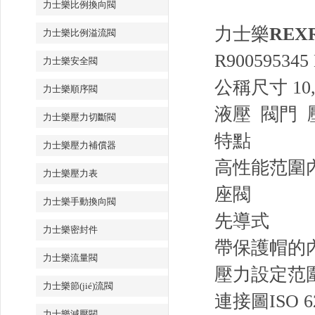
力士樂比例換向閥
力士樂
REX
力士樂比例溢流閥
R900595345
力士樂安全閥
公稱尺寸 10
力士樂順序閥
液壓 閥門 
力士樂壓力切斷閥
特點
力士樂壓力補償器
高性能范圍內
力士樂壓力表
座閥
力士樂手動換向閥
先導式
力士樂密封件
帶保護帽的
力士樂流量閥
壓力設定范圍 4
力士樂節(jié)流閥
連接圖
ISO 6
力士樂減壓閥