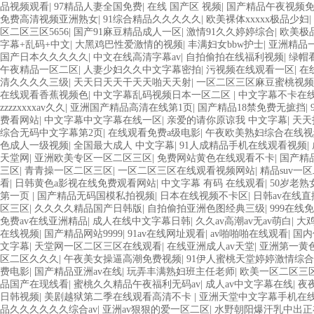
品视频观看
|
97精品人妻全国免费
|
在线 国产区 视频
|
国产精品午夜视频
免费高清视频亚洲熟女
|
91综合精品久久久久久
|
欧美裸体xxxxx极品少妇
|
区二区三区5656
|
国产91麻豆精品成人一区
|
激情91久久婷婷综合
|
欧美极
字幕+乱码+中文
|
大黑鸡巴性爱激情的视频
|
丰满妇女bbw护士
|
亚洲精品一
国产日本久久久久久
|
中文在线高清字幕av
|
自拍偷拍在线福利视频
|
绿帽
午夜精品一区二区
|
人妻少妇久久中文字幕密拍
|
污视频在线观看一区
|
在
清久久久久三级
|
天天日天天干天天啪天天射
|
一区二区三区麻豆蜜桃视
在线观看香蕉视频色
|
中文字幕乱码视频日本一区二区
|
中文字幕不卡在
zzzzxxxxav久久
|
亚洲国产精品高清在线第1页
|
国产精品18禁免费无摭挡
|
费看网站
|
中文字幕中文字幕在线一区
|
亲爱的请你原谅我 中文字幕
|
天天
综合无码中文字幕第2页
|
在线观看免费a级电影
|
午夜欧美熟妇综合在线视
色成人一级视频
|
全国最大成人 中文字幕
|
91人成精品手机在线观看视频
|
天堂网
|
亚洲欧美专区一区二区三区
|
免费网站黄色在线观看不卡
|
国产精
三区
|
青青操一区二区三区
|
一区二区三区在线观看视频网站
|
精品suv一区
看
|
日韩黄色a影视在线免费观看网站
|
中文字幕 有码 在线观看
|
50岁老
第一页
|
国产精品无码国模私拍视频
|
日本在线视频不卡区
|
日韩av在线
区三区
|
久久久久精品国产日韩版
|
自拍偷拍亚洲色图经典三级
|
999在线
免费av在线亚洲精品
|
成人在线中文字幕日韩
|
久久av高潮av无av萌白
|
大
在线视频
|
国产精品网站9999
|
91av在线网址观看
|
av啪啪啪在线观看
|
国内
文字幕
|
天堂网一区二区三区在线观看
|
在线亚洲成人av天堂
|
亚洲第一黄
区二区久久久
|
午夜美女操逼高潮免费视频
|
91伊人蜜桃天堂婷婷激情综合
费电影
|
国产精品亚洲av在线
|
玩弄丰满熟妇班主任老师
|
欧美一区二区三
品国产在现线看
|
蜜桃久久精品午夜福利无码av
|
成人av中文字幕在线
|
夜
日韩视频
|
美剧越狱第二季在线观看高清不卡
|
亚洲天堂中文字幕手机在
品久久久久久久综合av
|
亚洲av狠狠的爱一区二区
|
水野朝阳爆汗乳中出正