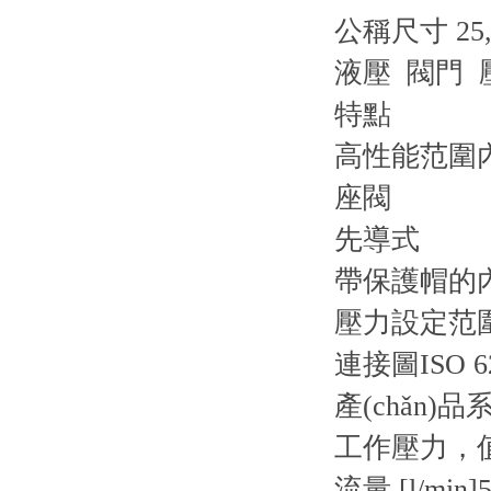
公稱尺寸 25,
液壓 閥門 
特點
高性能范圍內
座閥
先導式
帶保護帽的
壓力設定范圍 4
連接圖
ISO 6
產(chǎn)品
工作壓力，值 
流量 [l/min]
5