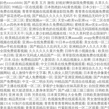
妇色xxxxxbbbb
|
国产 欧美 五月 激情
|
好粗好爽快操我免费视频
|
久草久久
区四区
|
99精品一区在线观看
|
日本熟艳妇A站黄色视频
|
日本少妇一二三
免费在线视频
|
青青草视频在线观看播放影院免费
|
青青青在线视频免费
国产探花杏吧av在线
|
国产精品久久久久久无码不卡
|
亚洲精品无码中文字
爆一区二区三区
|
爱妃视频av一区二区
|
天堂va欧美ⅴa亚洲va
|
一区二区在
久久av四色米奇影视
|
精品亚洲永久免费精品网站
|
蜜桃亚洲av优女av综
夜av一区二区三区
|
亚洲综合黄色的在线观看
|
国产精品无码国模私拍视频
女天天日天天干
|
玩弄人妻少妇精品视频在线
|
91久久美利坚合众国保护
|
久
|
欧美精品在欧洲一区二区少妇
|
日韩激情又爽aaaaa级
|
avapp免费在线
视频在线观看
|
亚洲mv在线免费观看
|
91日本av在线观看
|
美女在线一区二
韩av手机在线播放
|
国产精品久久乱码无人区
|
亚洲精品伊人久久久大香
|
全国免费观看视频
|
久久久久久久黄片免费
|
日韩午夜小视频合集
|
欧美丝
一色日韩
|
亚洲AV无码成人精品国产一区
|
草草影院色视频免费在线观看
|
产,日本,综合
|
免费精品国产人妻国语
|
久久精品视频女人按摩
|
日本熟妇
av
|
日日夜夜精品视频观看
|
中文日韩美在线免费视频观看
|
精品少妇在线
中文视频久久在线观看
|
一区二区三区视频看看
|
日本亚洲综合久久久
|
午
频网站
|
成人激情午夜中文字幕
|
男人插女人阴穴的视频
|
日本黄色录像黄
av一区二区
|
国产成人免费视频一区
|
亚国产亚洲亚洲精品视频
|
国产内射
国产免费电影
|
中文一区二明歩无码
|
99精品国产高清自在线看超
|
a在线
国产主播在线观看一区二区
|
穿着护士制服白丝袜高跟美女
|
自拍亚洲欧洲
线视频
|
粗大挺进朋友人妻身体里国产
|
国产a级三级三级三级别
|
日韩欧美
系列
|
亚洲 欧美 日韩 另类在线
|
日本黄页网址大全免费
|
日韩欧美激情啪
播放
|
精品黑丝袜一区二区三区
|
色视频免费在线观看高清
|
男女激情做爰
频1314
|
91制片在线观看视频
|
青青青青青青网站免费观看
|
亚洲免费观看
妻丰满在线视频
|
青青草原精品资源站
|
竹菊影视在线一区二区观看
|
国产