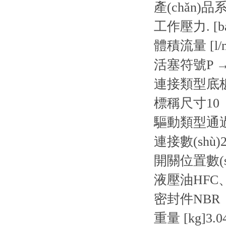
產(chǎn)品
工作壓力. [ba
體積流量 [l/m
活塞符號
P 
連接類型
底
標稱尺寸
10
驅動類型
通
連接數(shù)
開關位置數(s
液壓油
HFC
密封件
NBR
重量 [kg]
3.0