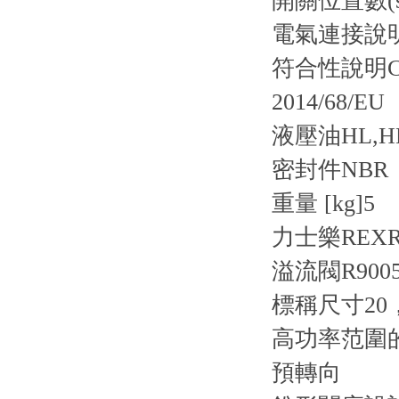
開關位置數(s
電氣連接說
符合性說明
2014/68/EU
液壓油
HL,H
密封件
NBR
重量 [kg]
5
力士樂REXRO
溢流閥R90050
標稱尺寸20
高功率范圍的
預轉向