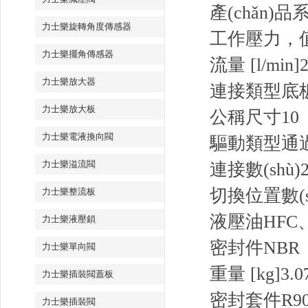
產(chǎn)品
力士樂旋轉角度傳感器
工作壓力，值 
力士樂擺角傳感器
流量 [l/min]
2
力士樂放大器
連接類型
底
力士樂放大板
公稱尺寸
10
力士樂電液換向閥
驅動類型
通
力士樂溢流閥
連接數(shù)
切換位置數(s
力士樂整流板
液壓油
HFC
力士樂液壓鎖
密封件
NBR
力士樂單向閥
重量 [kg]
3.0
力士樂插裝閥蓋板
密封套件R9007
力士樂插裝閥