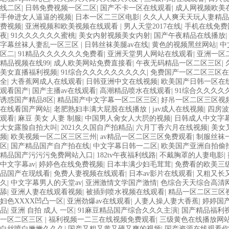
线二区
|
日韩免费视频一区二区
|
国产不卡一区在线观看
|
成人网视频欧美
手伸进女人逼逼的视频
|
日本一区二三区电影
|
久久人人爽天天玩人妻精品
费视频
|
亚洲视频和欧美视频在线观看
|
男人天堂2017在线
|
手机在线免费
夜
|
91久久久久久久蜜桃
|
美女内射视频美女内射
|
国产午夜精品在线播放
|
字幕丝袜人妻乱一区三区
|
日韩丝袜美腿av在线
|
黄色的视频黑丝网站
|
中
区二
|
91精品久久久久久久免费看
|
亚洲天堂男人网站在线观看
|
亚洲一区
精品视频在线99
|
成人欧美网站免费直接看
|
午夜无码精品一区二区三区
|
美女直播福利视频
|
91综合久久久久久久久久久
|
免费国产一区二区三区
全
|
大香蕉网成人在线观看
|
日韩亚洲中文在线视频
|
欧美国产日韩一区在
观看国产
|
国产主播av在线观看
|
高潮精品喷水在线观看
|
91综合久久久久
诱惑国产精品8区
|
精品国产中文字幕一区二区三区
|
好吊一区二区三区视
在线看国产网站
|
老肥熟妇丰满大屁股在线播放
|
jav成人在线视频
|
四房波
观看
|
麻豆 美女 人妻 制服
|
中国男人肏女人大屄的视频
|
日韩成人中文字
大女露脸自拍大叫
|
2021久久国自产拍精品
|
六月丁香六月在线视频
|
美女
频
|
欧美视频一区二区三区三州
|
av精品一区二区三区免费观看
|
制服丝袜
区
|
国产精品国产自产拍在线
|
中文字幕日韩一二区
|
欧美国产亚洲自拍偷
精品国产污污污免费网站入口
|
182tv午夜福利线路
|
不戴胸罩的人妻电影
|
中文字幕av
|
婷婷色在线免费视频
|
日本丰满少妇毛茸茸
|
免费看的欧美三
品国产在现线看
|
免费人妻视频在线观看
|
日本av影片在线观看
|
又粗又长
久
|
中文字幕男人的天堂av
|
亚洲激情文学国产激情
|
色综合天天综合高清
舔
|
亚洲人妻在线观看视频
|
被插到喷水视频在线观看
|
精品一区二区三区
妇色XXXX凹凸一区
|
亚洲劲爆av在线观看
|
人妻人操人妻大香蕉
|
婷婷国
品
|
亚洲 自拍 成人 一区
|
91麻豆精品国产综合久久久主演
|
国产精品福利
一区二区三区
|
福利视频一二三在线视频免费观看
|
三级黄色在线播放网
白丝喷白嫩嫩久久久
|
国产又粗又黄又硬又爽的视频
|
国产资源在线观看你