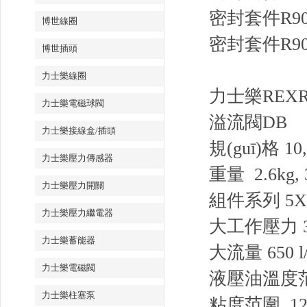
密封套件R9007
博世線圈
密封套件R9007
博世插頭
力士樂線圈
力士樂REX
力士樂電磁球閥
溢流閥DB
力士樂接線盒/插頭
規(guī)格 10, 
力士樂壓力傳感器
重量 2.6kg, 3
力士樂壓力開關
組件系列 5X
力士樂壓力繼電器
大工作壓力 35
力士樂蓄能器
大流量 650 l/
力士樂電磁閥
液壓油溫度范圍
力士樂柱塞泵
粘度范圍 12 