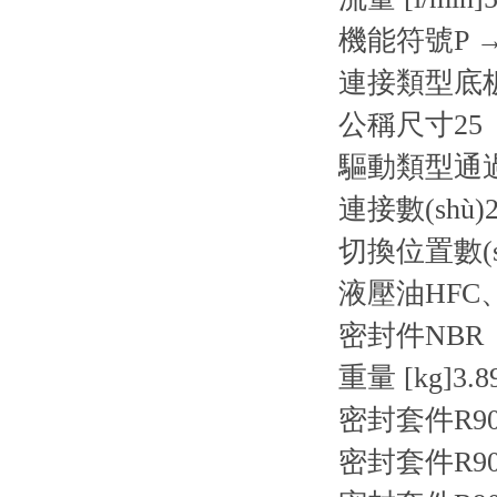
機能符號
P 
連接類型
底
公稱尺寸
25
驅動類型
通
連接數(shù)
切換位置數(s
液壓油
HFC
密封件
NBR
重量 [kg]
3.8
密封套件R9007
密封套件R9007