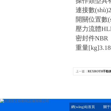
操作類型
具
連接數(shù)
開關位置數(s
壓力流體
HL
密封件
NBR
重量[kg]
3.18
上一篇：
REXROTH手動換向
網(wǎng)站首頁
關于