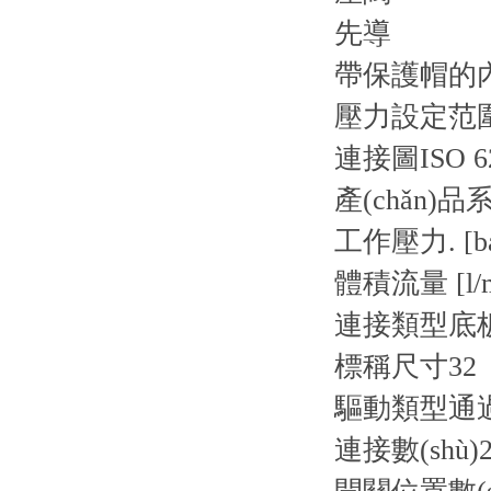
先導
帶保護帽的
壓力設定范圍 4
連接圖
ISO 6
產(chǎn)品
工作壓力. [ba
體積流量 [l/m
連接類型
底
標稱尺寸
32
驅動類型
通
連接數(shù)