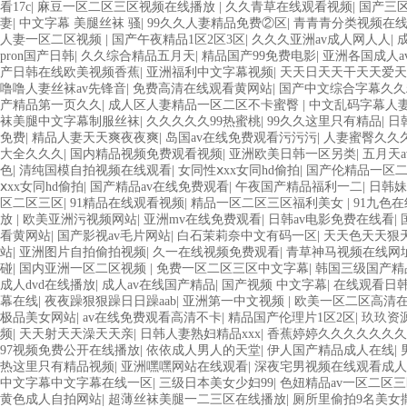
看17c
|
麻豆一区二区三区视频在线播放
|
久久青草在线观看视频
|
国产三
妻
|
中文字幕 美腿丝袜 骚
|
99久久人妻精品免费②区
|
青青青分类视频在
人妻一区二区视频
|
国产午夜精品1区2区3区
|
久久久亚洲av成人网人人
|
pron国产日韩
|
久久综合精品五月天
|
精品国产99免费电影
|
亚洲各国成人a
产日韩在线欧美视频香蕉
|
亚洲福利中文字幕视频
|
天天日天天干天天爱天
噜噜人妻丝袜av先锋音
|
免费高清在线观看黄网站
|
国产中文综合字幕久久
产精品第一页久久
|
成人区人妻精品一区二区不卡蜜臀
|
中文乱码字幕人
袜美腿中文字幕制服丝袜
|
久久久久久99热蜜桃
|
99久久这里只有精品
|
日
免费
|
精品人妻天天爽夜夜爽
|
岛国av在线免费观看污污污
|
人妻蜜臀久久久
大全久久久
|
国内精品视频免费观看视频
|
亚洲欧美日韩一区另类
|
五月天
色
|
清纯国模自拍视频在线观看
|
女同性ⅹxx女同hd偷拍
|
国产伦精品一区
ⅹxx女同hd偷拍
|
国产精品av在线免费观看
|
午夜国产精品福利一二
|
日韩妹
区二区三区
|
91精品在线观看视频
|
精品一区二区三区福利美女
|
91九色
放
|
欧美亚洲污视频网站
|
亚洲mv在线免费观看
|
日韩av电影免费在线看
|
看黄网站
|
国产影视av毛片网站
|
白石茉莉奈中文有码一区
|
天天色天天狠
站
|
亚洲图片自拍偷拍视频
|
久一在线视频免费观看
|
青草神马视频在线网
碰
|
国内亚洲一区二区视频
|
免费一区二区三区中文字幕
|
韩国三级国产精
成人dvd在线播放
|
成人av在线国产精品
|
国产视频 中文字幕
|
在线观看日韩
幕在线
|
夜夜躁狠狠躁日日躁aab
|
亚洲第一中文视频
|
欧美一区二区高清
极品美女网站
|
av在线免费观看高清不卡
|
精品国产伦理片1区2区
|
玖玖资
频
|
天天射天天澡天天亲
|
日韩人妻熟妇精品xxx
|
香蕉婷婷久久久久久久久
97视频免费公开在线播放
|
依依成人男人的天堂
|
伊人国产精品成人在线
|
热这里只有精品视频
|
亚洲嘿嘿网站在线观看
|
深夜宅男视频在线观看成人
中文字幕中文字幕在线一区
|
三级日本美女少妇99
|
色妞精品av一区二区
黄色成人自拍网站
|
超薄丝袜美腿一二三区在线播放
|
厕所里偷拍9名美女