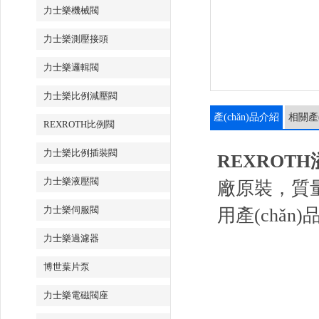
力士樂機械閥
力士樂測壓接頭
力士樂邏輯閥
力士樂比例減壓閥
產(chǎn)品介紹
相關產(
REXROTH比例閥
力士樂比例插裝閥
REXROTH溢
力士樂液壓閥
廠原裝，質量
力士樂伺服閥
用產(chǎn
力士樂過濾器
博世葉片泵
力士樂電磁閥座