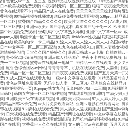
妇
|
色老汉av一区二区三区
|
视频精品在线视频精品在线
|
99精品国产高清
日本欧美视频免费观看
|
午夜福利无码一区二区三区
|
狠狠干夜夜操天天爽
黄色在线观看不卡
|
精品国产成人在线免费
|
天天天色天天天操老阿姨
|
亚
费视频
|
99精品视频在线播放3
|
超级碰免费在线观看视频
|
538prom精品
一区二区
|
蜜臀国产精品久久久久久
|
欧美性大赛久久久久久久
|
AV成人
二区三区四区
|
亚洲va欧美va国产综合定档
|
真实国产乱子伦一区
|
欧美国
妻中出视频免费观看
|
强d乱码中文字幕熟女导航
|
亚洲中文字幕一区av
|
成
popny人妻
|
动漫卡通一区二区三区
|
欧美18vide0sex性极品
|
狠狠添狠狠添
品在线
|
欧美呦呦卡一卡二精品
|
91澡人人妻人人澡人人爽人人
|
岛国av
日本中文字幕一区二区三区高清
|
91九色在线视频入口
|
巨乳人妻熟女视频
激情婷婷色吧
|
天堂久久国产婷婷久久
|
最新日韩成人av电影
|
自拍偷拍av
桃
|
办公室鸡巴逼逼视频
|
亚洲av成人精品国产
|
午夜不卡在线免费视频
|
日
费一二三区视频
|
蜜臀av在线地址一地址二
|
99精品一区在线观看
|
美女叉
洲 自拍 色综合图区av网站
|
青青青青草手机版在线观看免费
|
人妻含泪被
免费
|
精品一区一区二区三区
|
日日夜夜视频免费视频
|
国产五月天第一页
费
|
91成人国产在线观看九色
|
一级av中文字幕在线观看
|
91精品国语对白
费
|
黄色av网址免费观看
|
无码少妇人妻一区二区3D
|
亚洲综合在线精品91
拍偷拍视频第一页
|
91popny熟女九色
|
无套内谢少妇一二三四
|
91福利影
日韩区
|
韩国女主播一区二区福利视频
|
在线观看视频亚洲97
|
丰满少妇人
爽
|
亚洲欧美三级在线观看视频
|
亚洲欧美另类xxxxx
|
97人人添人躁人人
美精品日韩不卡免费
|
av大片免费观看网站
|
亚洲av电影在线观看网址
|
黄
韩在线视频
|
91福利在线观看免费
|
男人插女人逼视频播放
|
国产亚洲av网
卡
|
日穴视频在线免费观看
|
精品国产污网址在线观看
|
中文av字幕在线播
影在线观看
|
视频在线免费观看欧洲乱码
|
老司机精品福利视频在线
|
91
国产在线看
|
大香蕉伊人久久在线观看
|
女人的天堂av在线播放
|
五月天久