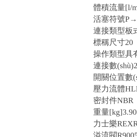
體積流量[l/m
活塞符號
P→
連接類型
板
標稱尺寸
20
操作類型
具
連接數(shù)
2
開關位置數(s
壓力流體
HL
密封件
NBR
重量[kg]
3.9
力士樂REXRO
溢流閥R90050