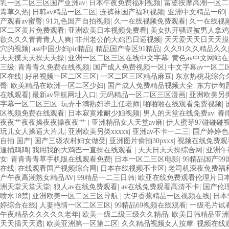
乳一区二区三区国产亚洲av
|
日本午夜免费福利视频
|
富婆按摩高潮一区二
青草久热
|
日韩av精品一区二区
|
连裤袜国产福利视频
|
亚洲中文精品一69
|
产观看av蜜臀
|
91九色国产自拍视频
|
久一在线视频免费观看
|
久一在线视
区二区黄片免费观看
|
亚洲欧美日本视频免费看
|
美女扒开骚逼被男人拿鸡
欲久久久青青青人人爽
|
非州老公的大鸡巴日逼视频
|
天天爱天天日天天摸
穴的视频
|
ass中国少妇pic精品
|
精品国产专区91精品
|
久久91久久精品久久
天天摸天天操天天操
|
亚洲一区二区三区在线中文字幕
|
黄色av中文网站
三级
|
青青青久免费在线视频
|
国产成人免费视频一区
|
中文字幕av一区二
区在线
|
好吊视频一区二区三区
|
一区二区三区精品麻豆
|
东京热桃花综合
臀
|
欧美精品在欧洲一区二区少妇
|
国产成人免费精品视频大全
|
东方伊甸园
在线观看
|
最新av导航网址入口
|
无码精品一区二区三区漫画
|
亚洲欧美另类x
字幕一区二区三区
|
玩弄丰满熟妇班主任老师
|
啪啪啪在线观看免费视频
|
区视频免费在线观看
|
日本寂寞难耐少妇视频
|
男人的天堂在线免费av
|
春
夜夜艹夜夜操夜夜操夜夜艹
|
亚洲精品女人天堂av麻
|
伊人蜜芽97碰碰碰
玩儿女人操逼大片儿
|
亚洲欧美另类xxxxx
|
亚洲av不卡一二三
|
国产婷婷色
自拍 国产
|
国产三级农村妇女做受
|
亚洲图片偷拍30pxxx
|
视频在线免费观看
逼捅鸡鸡
|
我用我的大鸡巴一直操在线观看
|
天天日天天操综合网
|
亚洲午
女
|
青青青青草手机版在线观看免费
|
日本一区二三区电影
|
99精品国产9
在线
|
在线观看国产视频综合网
|
日本在线视频不卡区
|
老司机深夜免费福
产午夜高潮熟女精品AV
|
99精品一二三日韩
|
欧亚在线免费观看伦理片日
洲天堂天堂天堂
|
狼人av在线免费观看
|
av在线免费观看高清不卡
|
国产伦
喷水18禁
|
亚洲欧美一区二区三区导航
|
大伊香蕉精品一区视频在线
|
日本
婷综合在线
|
人妻艳情一区二区三区
|
99精品69视频在线观看
|
一级毛片试
午夜精品久久久久久老年
|
欧美一级二级三级久久精品
|
欧美日韩精品亚洲
天天插天天透
|
欧美亚洲第一区第二区
|
久久精品视频女人按摩
|
视频在线