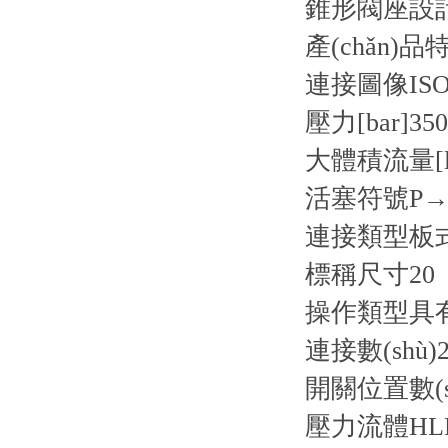
錐形閥座設計
產(chǎn)品
連接圖像
ISO
壓力[bar]
350
大體積流量[l/
活塞符號
P→
連接類型
板
標稱尺寸
20
操作類型
具
連接數(shù)
2
開關位置數(s
壓力流體
HL