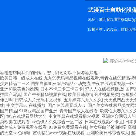
武漢百士自動化設
地址：湖北省武漢市蔡甸區(qū)
版權所有：武漢百士自動化設
鄂公網(wǎng)安
感谢您访问我们的网站，您可能还对以下资源感兴趣：
欧美日韩一级成人在线,九九99无码精品视频在线观看,青青在线99精品视
少妇精品二三区,自拍自偷亚洲综合精品互动交流,午夜在线观看视频一区
亚洲和欧美色的诱惑
|
日本不卡二卡三卡四卡
|
97人人在线视频播放
|
国产
拍国产写真
|
国产午夜精华视频在线
|
欧美日韩激情图片视频另类
|
色狠狠久
俺去啊
|
日韩成人片无码中文视频
|
五月婷婷六月久久久
|
天天色凹凸天天
线
|
中文字幕av 在线播放
|
国产在线观看成人av
|
国产美女在线极品美女网
国产精品
|
91麻豆精品国产亚洲
|
青青国产成人在线看
|
欧美性大赛久久久
区
|
黄a在线观看网站大全
|
中文字幕在线观看操穴视频
|
亚洲综合网男人的
类欧美在线观看
|
av色伊人久久综合一区二区
|
日本在线视频不卡区
|
日本
欧美成人免费观看在线看
|
91免费免费观看在线
|
美女穿白丝被啪啪到高潮
的天堂av 色噜噜
|
蜜桃精品www视频在线观看
|
亚洲欧美日韩综合成人
|
超